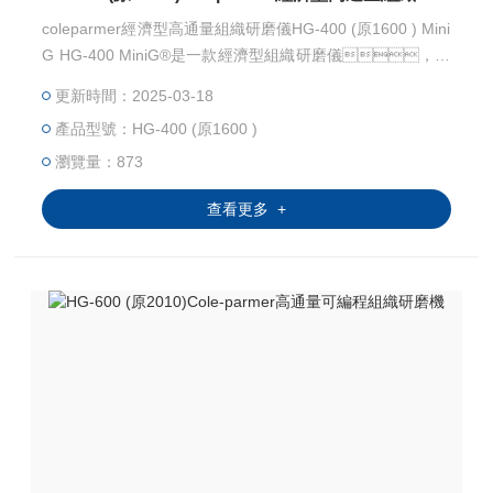
coleparmer經濟型高通量組織研磨儀HG-400 (原1600 ) Mini
G HG-400 MiniG®是一款經濟型組織研磨儀，旨
在通過垂直振蕩一到兩個深孔板來有效破壞細胞樣
更新時間：2025-03-18
品。該儀器用于通過將滴定板的每個孔中 的組
產品型號：HG-400 (原1600 )
織、鋼球和緩沖劑一起垂直震蕩來制備用于提取核
酸、蛋白質和其他成分的樣品組織?；蛘?，可以使
瀏覽量：873
用各類研磨瓶代替滴定板。
查看更多 +