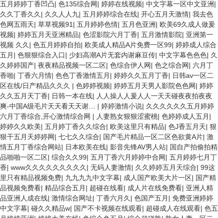
五月婷婷丁香凹凸
|
色135综合网
|
婷婷在线视频
|
中文字幕一区中文亚洲
|
久久丁香久久
|
久久人人九
|
五月婷婷综合在线
|
开心五月天激情
|
我去色
色网五雨天
|
草草视频91
|
五月婷婷色情
|
五月色亚洲
|
欧美69久成人做爰
视频
|
婷婷五月天亚洲精品
|
色涩影院六月丁香
|
五月激情影院
|
亚洲第一
视频 久久
|
色五月婷婷自拍
|
欧美成人精品A片免费一区99
|
婷婷成人综合
五月
|
色狠狠综合入口
|
少妇高潮A片无套内谢麻豆传
|
中文字幕色色色
|
久
久婷婷国产
|
夜夜精品视频一区二区
|
色综合伊人网
|
色之综合网
|
六月丁
香啪
|
丁香六月情
|
色色丁香激情五月
|
婷婷久久五月丁香
|
日韩av一区二
区在线/日产精品久久久
|
色婷婷视频
|
婷婷五月天男人影院色色网
|
婷婷
久久五月天丁香
|
日韩一本在线
|
人人操人人爰人人一天天碰夜夜拍夜夜
爽-中国A级毛片天天看天天谢…
|
婷婷激情小说
|
久久久久久久五月婷婷
六月丁香综合,开心激情综合网
|
人妻熟女狠狠涩蜜桃
|
色婷婷成人五月
|
婷婷久久欧美
|
五月婷丁香久久综合
|
欧美这里只有精品
|
色J香五月天
|
狠
狠干五月天婷婷网
|
七七久久综合
|
国产毛片精品一区二区色欲黄A片
|
激
情五月丁香综合网站
|
日本欧美在线
|
影音先锋AV男人站
|
国自产拍偷拍精
品啪啪一区二区
|
综合久久99
|
五月丁香六月婷婷中合网
|
五月婷婷七月丁
香
|
www久久久久久久久久久
|
无码人妻激情
|
久久婷婷五月天综合
|
99这
里只有精品视频免费
|
九九九九中文字幕
|
成人国产欧美大片一区
|
国产精
品视频免费看
|
精品综合五月
|
超碰在线看
|
成人片在线免费看
|
亚洲人精
品亚洲人成在线
|
激情综合网址
|
丁香六月久
|
色国产五月
|
免费亚洲婷婷
中文字幕
|
碰久久精品w
|
国产不卡视频在线观看
|
超碰成人在线观看
|
色五