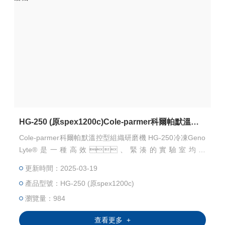
HG-250 (原spex1200c)Cole-parmer科爾帕默溫控型組織研磨機
Cole-parmer科爾帕默溫控型組織研磨機 HG-250冷凍Geno
Lyte®是一種高效、緊湊的實驗室均化
器，使用循環(huán)冷卻器（不包括在內）將樣
更新時間：2025-03-19
品溫度保持在0至10之間同時通過水平振蕩2mL小瓶有效地
產品型號：HG-250 (原spex1200c)
破壞細胞結構?？梢灾苽涞臉悠凡牧习ǚN子、
莖、根、葉和動物組織。
瀏覽量：984
查看更多 +