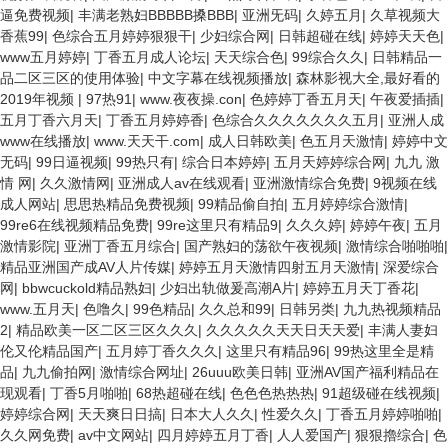
逼免费视频
|
丰满老熟妇BBBBB搡BBB
|
亚洲旡码
|
久婷五月
|
久草视频大
香蕉99
|
色综合五月婷婷狠狠干
|
少妇综合网
|
日韩超碰在线
|
婷婷天天色
|
www五月婷婷
|
丁香五月成人论坛
|
天天综合色
|
99综合久久
|
日韩精品一
品二区三区的使用体验
|
中文字幕在线视频播放
|
森林影视大全,最好看的
2019年视频
|
97热91
|
www.夜夜操.con
|
色婷婷丁香五月天
|
午夜爱插插
|
五月丁香六月天
|
丁香五月婷婷香
|
色综合久久久久久久久五月
|
亚洲人成
www在线播放
|
www.天天干.com
|
成人日韩欧美
|
色五月天激情
|
婷婷中文
无码
|
99日逼视频
|
99热只有
|
综合日本婷婷
|
五月天婷婷综合网
|
九九 激
情 网
|
久久激情网
|
亚洲成人av在线观看
|
亚洲激情综合免费
|
9视频在线
成人网站
|
思思热精品免费视频
|
99精品偷自拍
|
五月婷婷综合激情
|
99re6在线视频精品免费
|
99re这里只有精品9
|
久久久婷
|
婷婷午夜
|
五月
激情影院
|
亚洲丁香五月综合
|
国产熟妇的荡欲午夜视频
|
激情综合啪啪啪
|
精品亚洲国产成AV人片传媒
|
婷婷五月天激情四射五月天激情
|
深爱综合
网
|
bbwcuckold精品熟妇
|
少妇出轨做爰高潮A片
|
婷婷五月天丁香花
|
www.五月天
|
色噜久
|
99色精品
|
久久总和99
|
日韩另类
|
九九热视频精品
2
|
精品欧美一区二区三区久久久
|
久久久久久天天日天天爱
|
丰满人妻妇
伦又伦精品国产
|
五月婷丁香久久久
|
这里只有精品96
|
99热这里全是精
品
|
九九偷拍网
|
激情综合网址
|
26uuu欧美日韩
|
亚洲AV国产福利精品在
现观看
|
丁香5月啪啪
|
68热超碰在线
|
色色色热热热
|
91超级碰在线视频
|
婷婷综合网
|
天天爽日日搞
|
日本大人久久
|
性爱久久
|
丁香五月婷婷啪啪
|
久久网免费
|
av中文网站
|
四月婷婷五月丁香
|
人人爱国产
|
狠狠擼综合
|
色