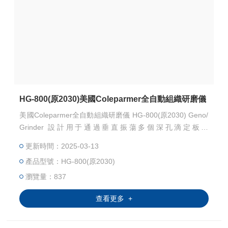
HG-800(原2030)美國Coleparmer全自動組織研磨儀
美國Coleparmer全自動組織研磨儀 HG-800(原2030) Geno/
Grinder 設計用于通過垂直振蕩多個深孔滴定板、
罐、管或小瓶來有效破壞細胞樣品。這種研磨可以
更新時間：2025-03-13
使滴定板、 試管或小瓶的每個孔中將樣品、鋼球或研磨珠
產品型號：HG-800(原2030)
和裂解劑一起攪拌來制備用于提取核酸、蛋白質和其
他成分的樣品組織。
瀏覽量：837
查看更多 +