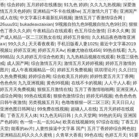
香
|
综合婷婷
|
五月婷婷在线播放
|
91九色 婷婷
|
久久九九热视频
|
深爱激
情五月天色婷婷
|
亚洲精品**不卡在线播he
|
五月激情六月丁香
|
亚洲国产
成人在线
|
中文字幕日本最新乱码视频
|
激情五月丁香激情综合网
|
26uuu91
|
bukadeavzaixian
|
9l视频自拍九色9l视频自拍九色9l社区
|
狠狠
色丁香久久久婷
|
午夜精品白在线观看
|
色五月综合激情
|
日本久久爽
|
国
产成人精品一区二三区熟女在线
|
婷婷五月偷拍
|
久久精品夜色噜噜亚洲
a∨
|
99久久久
|
天天看夜夜看
|
手机旧版看人妻1025
|
最近中文字幕2019
视频1
|
婷婷五亚洲
|
婷婷五月天Av
|
粉嫩尤物在线456
|
99热在线看
|
九九
99精品
|
久久婷婷五月综合色欧美
|
九九热精品视频在线观看
|
秋霞三级色
戒
|
成人国产网
|
综合激情五月天
|
激情五月天婷婷视频
|
婷婷五月激情的
图片
|
成人午夜视频精品一区
|
婷婷五月免费视频
|
琪琪理论片
|
久久日曰
|
久热免费视频
|
婷婷综合网
|
综合欧美五月婷婷
|
婷婷性爱五月天丁香网
|
色色色9
|
九九亚洲视频
|
黄色99视频
|
在线不卡的视频
|
人人干人人看
|
婷
婷五月天免费视频
|
狠狠五月激情在线
|
五月丁香激情啪啪网
|
亚洲亚洲人
成综合网络
|
99热在线观看
|
狠狠色激情综合
|
婷婷无码视频
|
色色色色色
日韩午夜激情
|
另类视频五月天
|
色噜噜狠狠一区二区三区
|
天天日日人
|
亚洲色图日韩网址
|
99免费在线视频
|
超碰人人在线
|
五月天婷婷在线观
看
|
丁香五月天人体
|
91九色无码日韩
|
久久天堂网
|
99热的无码
|
亚洲国
产色婷婷
|
色一情一乱一乱91Av
|
欧美在线视频99
|
97综合在线
|
丁香五月
天堂
|
能看的av片
|
人妻性操逼中文字幕 国产
|
五月丁香婷婷综合网色欲
|
亚洲精品乱码久久久久蜜桃
|
久青草大香蕉
|
99色在线
|
色婷五月天
|
91要