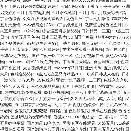
线免费观看
|
婷婷丁香色五月
|
国产亚洲精品久久久999密壂最新版介绍
|
九月丁香八月婷婷加勒比
|
婷婷五月综合网激情
|
丁香五月婷婷偷拍
|
亚洲
另类婷婷五月丁香在线播放
|
五月永久激情
|
五月丁香六月欧美综合网站
|
丁香色综合
|
久久在线视频免费观看
|
九色亚洲
|
丁香六月激情
|
婷婷综合
五月天激情
|
www色综合
|
26uuu丁香婷婷五月
|
激情综合网色播五月
|
另
类五月激情
|
91婷婷色
|
综合逼五月激情婷婷
|
日韩精品二三区
|
99热主页
日本
|
激情五月天色色
|
日本三级毛片
|
99热国产免费
|
狠狠色婷婷7777久
|
国产视频福利
|
99热这里只有99
|
丁香九月色
|
黑人无码一区
|
色噜噜伊人
|
婷婷十月激情综合网
|
六月撸婷婷
|
在线免费观看亚洲视频
|
国产在线自
|
再綫Av免费視品
|
国产午夜一区二区三区
|
色婷婷视频在线
|
黄色AAAA韩
国guochansanji
|
AV在线免费网站
|
丁香五月天精品
|
香焦网五月天
|
色婷
婷丁香五月
|
大香蕉婷婷五月
|
caopeng97日韩
|
亚洲旡码
|
五月婷婷久久
大片
|
色综合婷婷
|
99热久久这里只有精品2010
|
欧美日韩成人在线
|
日本
丰满久久
|
77799热
|
99色综合
|
亚欧洲乱码视频一二三区
|
色综合久久88
色综合天天看
|
只有久久精品免费
|
五月丁香综合啪啪
|
色播激情
|
www。
88热在线视频免费观看
|
99精品视频网
|
亚洲欧美中文字幕高清在线
|
五月
丁香婷婷综合久久
|
五月婷婷开心综合
|
久久久无码精品成人A片小说
|
97
碰碰碰
|
五月婷婷丁香色吧网
|
六月 丁香 视频
|
色婷婷性爱
|
手机AVAV天
堂看网
|
狠狠狠狠狠狠狠狠
|
婷婷自拍
|
色偷偷狠狠
|
婷婷在线视频
|
色播播
婷婷
|
巴基斯坦粉嫩无码视频
|
香蕉AV777XXX色综合一区
|
狠狠99
|
丁香
五月婷中字幕
|
国产精品18久久久
|
另类专区在线观看
|
久婷五月
|
91碰碰
视频在线观看
|
国产激情综合五月
|
99热综合在线
|
丁香色五月AV在线
|
日