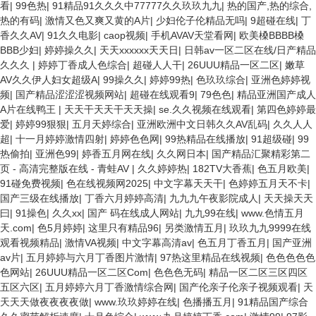
看
|
99色热
|
91精品91久久久中77777久久玖玖九九
|
热的国产,热的综合,
热的有码
|
激情又色又爽又黄的A片
|
少妇伦子伦精品无吗
|
9超碰在线
|
丁
香久久AV
|
91久久电影
|
caop视频
|
手机AVAV天堂看网
|
欧美槡BBBB槡
BBB少妇
|
婷婷操久久
|
天天xxxxxx天天日
|
日韩av一区二区在线/日产精品
久久久
|
婷婷丁香成人色综合
|
超碰人人干
|
26UUU精品一区二区
|
嫩草
AV久久伊人妇女超级A
|
99操久久
|
婷婷99热
|
色玖玖综合
|
亚洲色婷婷视
频
|
国产精品涩涩涩视频网站
|
超碰在线观看9
|
79色色
|
精品亚洲国产成人
A片在线鸭王
|
天天干天天干天天操
|
se.久久视频在线观看
|
第四色婷婷最
爱
|
婷婷99狠狠
|
五月天婷综合
|
亚洲欧洲中文日韩久久AV乱码
|
久久人人
超
|
十一月婷婷激情四射
|
婷婷色色网
|
99热精品在线播放
|
91超级碰
|
99
热偷拍
|
亚洲色99
|
婷香五月网在线
|
久久网日本
|
国产精品汇聚精彩第二
页 - 高清完整版在线 - 青蛙AV
|
久久婷婷热
|
182TV大香蕉
|
色五月欧美
|
91碰免费视频
|
色在线视频网2025
|
中文字幕天天干
|
色婷婷五月天不卡
|
国产三级在线播放
|
丁香六月婷婷高清
|
九九九午夜影院成人
|
天天操天天
曰
|
91操色
|
久久xx
|
国产 码在线成人网站
|
九九99在线
|
www.色情五月
天.com
|
色5月婷婷
|
这里只有精品96
|
另类激情五月
|
玖玖九九9999在线
观看视频精品
|
激情VA视频
|
中文字幕高清av
|
色五月丁香五月
|
国产亚洲
av片
|
五月婷婷与六月丁香图片激情
|
97热这里精品在线视频
|
色色色色色
色网站
|
26UUU精品一区二区Com
|
色色色无码
|
精品一区二区三区四区
五区六区
|
五月婷婷六月丁香激情综合网
|
国产伦亲子伦亲子视频观看
|
天
天天天做夜夜夜夜做
|
www.玖玖婷婷在线
|
色播播五月
|
91精品国产综合