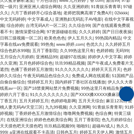
久久蜜芽解析速度
|
十月色综合
|
www.九月婷婷丁香.com
|
激情99
|
97影
院一级片
|
亚洲亚洲人成综合网络
|
久久亚洲婷婷
|
91青娱乐青青草
|
97碰
久久
|
六月丁香婷婷开心综合基地
|
老师把我爽高潮了免费A片
|
02kkkk
|
中文无码婷婷
|
中文字幕成人
|
亚洲熟妇无码乱子AV电影
|
在线中文字幕视
频
|
综合婷婷
|
台湾无码A片一区二区
|
久久综合99
|
国产在线观看免费观
看不卡
|
激情深爱综合网
|
97资源碰碰在线
|
久久久婷婷
|
国产日日夜夜操
|
日韩三级视频一区二区
|
欧美色色色
|
伊人五月久久
|
99热国内精品
|
中文
字幕在线aⅴ免费观看
|
99热免
|
www.婷婷,com
|
色优久久
|
久久婷婷五月
综合色奶水99啪
|
五月丁香影院
|
久久99热这里只有
|
色婷婷精
|
无码99
|
五月综合六月婷婷
|
亚洲精品99
|
超碰97在线操
|
婷婷伊人中文字幕
|
婷婷
久久亚洲
|
五月色婷婷综合色
|
玖玖99精品视频
|
国产午夜成人免费看片无
遮挡
|
色播丁香婷婷五月激情
|
91久久久久久久久
|
婷婷天天五月天
|
色婷
婷久久综合
|
午夜无码精品色综合久久
|
免费成人网在线观看
|
51国精产品
自偷自偷综合
|
情婷婷五月天
|
国内婷婷丁香社区在线播放
|
伊人久久大香
线蕉av一区
|
国产18禁黄网站禁片免费视频
|
99热这里只有精品免费观看
|
婷婷六月丁香1
|
91久久久久久久久久
|
国产XXXX搡XXXXX搡麻豆
|
日本
丁香五月
|
五月天婷婷五月
|
色婷婷电影网
|
五月天天综合
|
麻豆123区
|
蜜
桃人妻无码AV天堂三区
|
九九99视频
|
久久亚洲网
|
91青娱乐青青草
|
91婷
婷视频
|
丁香婷婷色五月激情综合
|
噜噜网免费视频
|
色综合爽
|
特黄三级
片
|
在线亚洲综合
|
婷婷色色欧美综合网
|
五月丁香影院
|
色九月婷婷综合
|
天天摸色吧天天摸色吧
|
玖玖精品视频99
|
啪啪91
|
超碰AV成人
|
热久久
999
|
a亚洲在线观看不卡高清
|
日韩色五月
|
婷婷五月天伊人网
|
激情五月