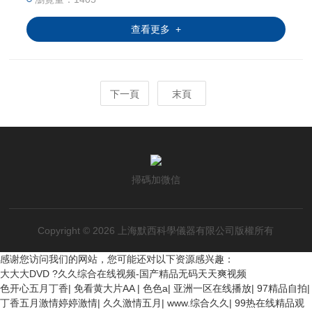
屬，則應避免使用該類型研磨罐。碳化
查看更多 +
鎢、氧化鋁陶瓷、氧化鋯陶瓷、氮化硅和瑪
瑙研磨罐硬度高但脆性強。
下一頁
末頁
掃碼加微信
Copyright © 2026 上海默西科學儀器有限公司版權所有
感谢您访问我们的网站，您可能还对以下资源感兴趣：
大大大DVD ?久久综合在线视频-国产精品无码天天爽视频
色开心五月丁香
|
免看黄大片AA
|
色色a
|
亚洲一区在线播放
|
97精品自拍
|
丁香五月激情婷婷激情
|
久久激情五月
|
www.综合久久
|
99热在线精品观