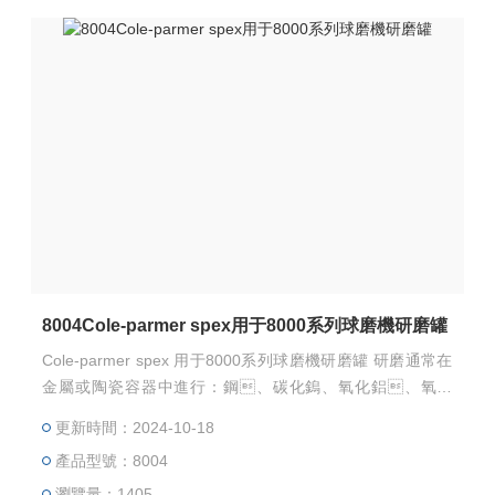
8004Cole-parmer spex用于8000系列球磨機研磨罐
Cole-parmer spex 用于8000系列球磨機研磨罐 研磨通常在
金屬或陶瓷容器中進行：鋼、碳化鎢、氧化鋁、氧化
鋯、氮化硅和瑪瑙。干式研磨是比較簡單的方
更新時間：2024-10-18
法，也是常用的方法。容器選擇的標準通常
產品型號：8004
是研磨效率與微量污染的標準；鋼和碳化鎢比陶瓷
或瑪瑙研磨得更快，但如果分析樣品中包含研磨罐的金
瀏覽量：1405