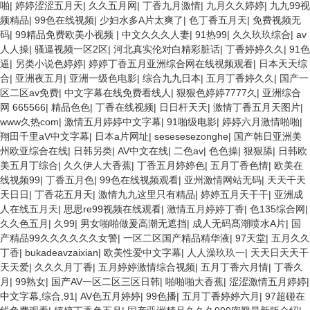
啪
|
婷婷涩涩五月天
|
久久五月网
|
丁香九月激情
|
九月久久婷婷
|
九九99视
频精品
|
99色在线视频
|
少妇水多A片太爽了
|
色丁香五月天
|
免费视频无
码
|
99精品免费欧美小视频
|
中文久久久人妻
|
91热99
|
久久玖玖综合
|
av
人人操
|
骚逼视频一区2区
|
河北真实伦对白精彩脏话
|
丁香婷婷久久
|
91色
逼
|
另类小说色婷婷
|
婷婷丁香五月亚洲综合网在线视频观看
|
日本天天综
合
|
亚洲夜五月
|
亚洲一级色电影
|
综合九九日本
|
五月丁香婷久久
|
国产一
区二区av免费
|
中文字幕在线免费看线人
|
狠狠色婷婷7777久
|
亚洲综合
网 665566
|
精品色色
|
丁香在线视频
|
日日杆天天
|
激情丁香五月天图片
|
www久热com
|
激情五月婷婷中文字幕
|
91啪级电影
|
婷婷六月激情啪啪
|
翔田千里aV中文字幕
|
日本a片网址
|
sesesesezonghe
|
国产韩日亚洲美
州欧亚综合在线
|
日韩另类
|
AV中文在线
|
二色av
|
色色操
|
狠狠舔
|
日韩欧
美五月丁综合
|
久久伊人大香蕉
|
丁香五月婷婷色
|
五月丁香色情
|
欧美在
线视频99
|
丁香五月色
|
99色在线视频观看
|
亚州激情网站无码
|
天天干天
天日日
|
丁香花五月天
|
激情九九这里只有精品
|
婷婷五月天干干
|
亚洲成
人在线五月天
|
思思re99视频在线观看
|
激情五月婷婷丁香
|
色135综合网
|
久久色五月
|
久99
|
男女啪啪做爰高潮无遮挡
|
成人无码髙潮喷水A片
|
国
产精品99久久久久久久女警
|
一区二区国产精品精华液
|
97天堂
|
五月久久
丁香
|
bukadeavzaixian
|
欧美性爱中文字幕
|
人人澡玖玖一
|
天天日天天干
天天爱
|
久久久月丁香
|
五月婷婷激情综合视频
|
五月丁香六月情
|
丁香久
月
|
99熟女
|
国产AV一区二区三区日韩
|
啪啪啪大香蕉
|
涩涩激情五月婷婷
|
中文字幕,综合,91
|
AV色五月婷婷
|
99色播
|
五月丁香婷婷六月
|
97超碰在