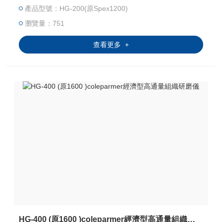
產品型號：HG-200(原Spex1200)
mL樣品瓶，適用于細胞裂解、組織勻漿及土
壤、巖石等硬質材料的研磨。設備配備數
瀏覽量：751
(shù)字計時器、透明大蓋及安全聯(lián)鎖功能，便
查看更多 +
于樣品處理。
HG-400 (原1600 )coleparmer經濟型高通量組織研磨儀