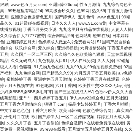
狠狠
|
www.色五月天.com
|
亚洲日韩26uuu
|
性五月激情
|
九九综合网色全
集
|
99热这里有精品24
|
99高级会所久久
|
色99网
|
热久69
|
丁香五月激情
五月
|
亚洲综合色激情色五月
|
国产婷伊人
|
五月色情
|
www.色五月
|
99精
品久久
|
91超级碰在线视频
|
日本久久人人
|
www.91.com黄
|
中文字幕在
线播放视频
|
丁香五月另类小说
|
九九这里只有精品在线视频
|
人妻人人操
|
久久综合伊人77777蜜臀
|
综合网精品99
|
色网站9
|
碰99在线
|
日本婷婷
色
|
亚洲婷婷五月天
|
色婷婷成人做爰A片免费看网站
|
51国精产品自偷自
偷综合
|
玖玖综合网
|
爱久综合
|
亚洲操操操
|
六月激情婷婷
|
丁香五月婷婷
五月
|
久久国产一区二区三区
|
久久综合久色欧美综合狠狠
|
天堂在线视频
精品
|
久久无码成人
|
九色视频入口91
|
伊人在线另类
|
久人人操
|
97碰超
级人人看
|
色碰碰
|
91尤物九色在线
|
九九99九九99偷拍视频免费看
|
92国
产福利
|
九九色综合网
|
国产精品久久99
|
六月五月丁香五月欧美
|
a v色婷
婷
|
蜜桃婷婷丁香
|
亚洲婷婷五月天激情
|
色婷婷丁香五月在线观看
|
色婷
婷五月天视频在线
|
91色吧网
|
六月丁香网
|
欧美性生交XXXXX无码小说
|
少妇搡BBBB搡BBB搡毛茸茸
|
国产三区在线成人AV
|
色欲av伊人久久大香
线蕉影院
|
亚艹艹
|
四月婷婷丁香五月
|
伊人www22综合色
|
五月天社区
|
五月丁香六月激情综合
|
狠狠干.com
|
极品少妇婷婷五月
|
丁香六月啪啪
|
中文字幕色色色
|
丁香六月欧美
|
欧美日韩99
|
色欲色香综合网
|
..真实国产
乱子伦对白在线_欧
|
国产婷伊人
|
一区二区传媒视频
|
婷婷五月天成人导
航
|
久久久月丁香
|
五月丁香偷拍
|
色综合激情
|
h在线看免费版在线看
|
黄
页免费一级视频懂色
|
99re99在线看
|
五月激情五月婷婷五月天在线
|
久久