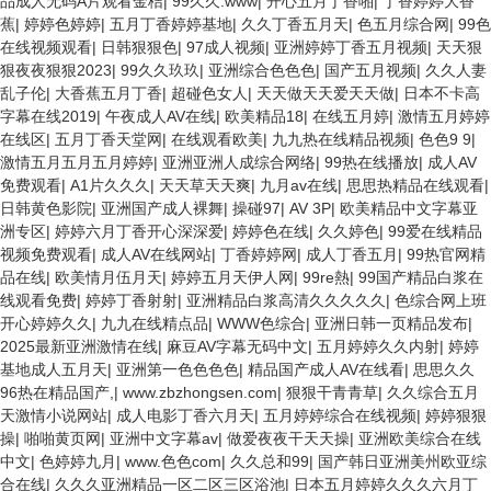
品成人无码A片观看金桔
|
99久久.www
|
开心五月丁香啪
|
丁香婷婷大香
蕉
|
婷婷色婷婷
|
五月丁香婷婷基地
|
久久丁香五月天
|
色五月综合网
|
99色
在线视频观看
|
日韩狠狠色
|
97成人视频
|
亚洲婷婷丁香五月视频
|
天天狠
狠夜夜狠狠2023
|
99久久玖玖
|
亚洲综合色色色
|
国产五月视频
|
久久人妻
乱子伦
|
大香蕉五月丁香
|
超碰色女人
|
天天做天天爱天天做
|
日本不卡高
字幕在线2019
|
午夜成人AV在线
|
欧美精品18
|
在线五月婷
|
激情五月婷婷
在线区
|
五月丁香天堂网
|
在线观看欧美
|
九九热在线精品视频
|
色色9 9
|
激情五月五月五月婷婷
|
亚洲亚洲人成综合网络
|
99热在线播放
|
成人AV
免费观看
|
A1片久久久
|
天天草天天爽
|
九月av在线
|
思思热精品在线观看
|
日韩黄色影院
|
亚洲国产成人裸舞
|
操碰97
|
AV 3P
|
欧美精品中文字幕亚
洲专区
|
婷婷六月丁香开心深深爱
|
婷婷色在线
|
久久婷色
|
99爱在线精品
视频免费观看
|
成人AV在线网站
|
丁香婷婷网
|
成人丁香五月
|
99热官网精
品在线
|
欧美情月伍月天
|
婷婷五月天伊人网
|
99re熱
|
99国产精品白浆在
线观看免费
|
婷婷丁香射射
|
亚洲精品白浆高清久久久久久
|
色综合网上班
开心婷婷久久
|
九九在线精点品
|
WWW色综合
|
亚洲日韩一页精品发布
|
2025最新亚洲激情在线
|
麻豆AV字幕无码中文
|
五月婷婷久久内射
|
婷婷
基地成人五月天
|
亚洲第一色色色色
|
精品国产成人AV在线看
|
思思久久
96热在精品国产,
|
www.zbzhongsen.com
|
狠狠干青青草
|
久久综合五月
天激情小说网站
|
成人电影丁香六月天
|
五月婷婷综合在线视频
|
婷婷狠狠
操
|
啪啪黄页网
|
亚洲中文字幕av
|
做爱夜夜干天天操
|
亚洲欧美综合在线
中文
|
色婷婷九月
|
www.色色com
|
久久总和99
|
国产韩日亚洲美州欧亚综
合在线
|
久久久亚洲精品一区二区三区浴池
|
日本五月婷婷久久久六月丁