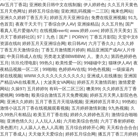
AV五月丁香花
|
亚洲欧美日韩中文在线制服
|
伊人婷婷色
|
久久五月天黄色
五月天色网址
|
婷婷五月综合啪
|
亚欧洲乱码视频一二三区
|
俺来也网站
|
亚洲久久婷婷丁香五月天
|
婷婷五月天亚洲综合
|
免费在线亚洲视频
|
91九
色首页
|
夜夜干天天干
|
丁香综合伊人AV
|
亚洲操精品
|
久久五月热
|
国产
看真人毛片爱做A片
|
在线视频reer6
|
www.婷婷,com
|
婷婷五月天美女
|
五
月天丁香婷婷社区
|
97丨九色丨国产丨PORNY
|
丁香五月影院
|
天堂中文8
资源在线8
|
婷婷五月天亚洲综合网
|
欧日韩AV
|
六月丁香久久
|
久久久婷
丁香五月天激情综合
|
丁香五月激情图片婷婷
|
精品亚洲国产成AV人片传
媒
|
中美日韩成人在线
|
另类老太婆BBWBBW
|
人。妻久久
|
第四色婷婷色
五月
|
玖玖伦理电影
|
99热久
|
欧美性爱一区
|
99碰碰中文
|
猫咪伊人AV
|
夜
夜精品视频一区二区
|
99啪啪
|
色婷婷AV在线
|
99色色视频
|
一级操逼内
射在线视频
|
WWW.久久久久久久久久久久久
|
亚洲成人在线播放
|
亚洲国
产精品VA在线看黑人
|
大波美女VA网站
|
婷婷五月天激情四射
|
激情爱爱
网站
|
久操97
|
五月婷婷9
|
有码一区二区三区
|
噢美99
|
久久婷婷五月丁香
蜜桃网
|
99噜噜
|
殴美综合激情五月天免费视频
|
婷婷五月天男人影院色色
网
|
亚洲久久婷婷
|
五月丁香五月天现场视频
|
亚洲婷婷五月草久
|
99热欧
|
激情小说五月丁香在线视频观看视频
|
五月婷婷激情刺激
|
9九热视频
|
久
久99热只有精品
|
欧美五月丁香在线
|
婷婷久久婷婷色五月
|
激情综合啪啪
啪
|
亚洲色情久久
|
人人玩人人橾
|
六月欧美综合色情
|
六月丁香射婷婷欧
美色图片
|
人人舔人人色人人高潮
|
五月综合婷婷开心网
|
天天粽合合合合
|
五月丁香成人
|
天天做天天爱综合
|
婷婷五月综合网
|
播五月丁香三月婷婷
|