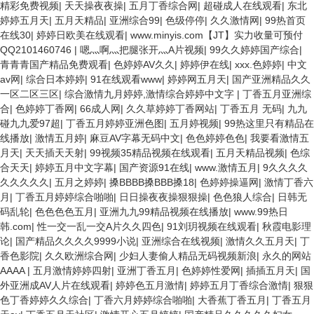
精彩免费视频
|
天天操夜夜操
|
五月丁香综合网
|
超碰成人在线观看
|
东北
婷婷五月天
|
五月天精品
|
亚洲综合99
|
色级停停
|
久久激情网
|
99热首页
在线30
|
婷婷日欧美在线观看
|
www.minyis.com【JT】实力收量可预付
QQ2101460746
|
嗯灬啊灬把腿张开灬A片视频
|
99久久婷婷国产综合
|
青青青国产精品免费观看
|
色婷婷AV久久
|
婷婷伊在线
|
xxx.色婷婷
|
中文
av网
|
综合日本婷婷
|
91在线观看www
|
婷婷网五月天
|
国产亚洲精品久久
一区二区三区
|
综合激情九月婷婷,激情综合婷婷中文字
|
丁香五月亚洲综
合
|
色婷婷丁香网
|
66成人网
|
久久草婷婷丁香网站
|
丁香五月 无码
|
九九
碰九九爱97超
|
丁香五月婷婷亚洲色图
|
五月婷视频
|
99热这里只有精品在
线播放
|
激情五月婷
|
麻豆AV字幕无码中文
|
色色婷婷色色
|
我要看激情五
月天
|
天天插天天射
|
99视频35精品视频在线观看
|
五月天精品视频
|
色综
合天天
|
婷婷五月中文字幕
|
国产资源91在线
|
www.激情五月
|
9久久久久
久久久久久
|
五月之婷婷
|
搡BBBB搡BBB搡18
|
色婷婷操逼网
|
激情丁香六
月
|
丁香五月婷婷综合啪啪
|
日日操夜夜操狠狠操
|
色色狼人综合
|
日韩无
码乱轮
|
色色色色五月
|
亚洲九九99精品视频在线播放
|
www.99热日
韩.com
|
性一交一乱一交A片久久四色
|
91刘玥视频在线观看
|
秋霞电影理
论
|
国产精品久久久久9999小说
|
亚洲综合在线视频
|
激情久久五月天
|
丁
香色影院
|
久久欧洲综合网
|
少妇人妻偷人精品无码视频新浪
|
永久的网站
AAAA
|
五月激情婷婷四射
|
亚洲丁香五月
|
色婷婷性爱网
|
插插五月天
|
国
外亚洲成AV人片在线观看
|
婷婷色五月激情
|
婷婷五月丁香综合激情
|
狠狠
色丁香婷婷久久综合
|
丁香六月婷婷综合啪啪
|
大香蕉丁香五月
|
丁香五月