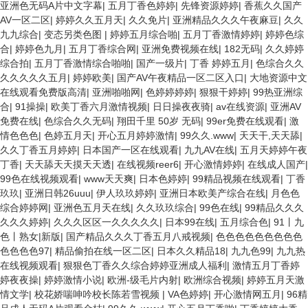
亚洲色无码A片中文字幕
|
五月丁香色婷婷
|
先锋资源婷婷
|
香蕉久久国产
AV一区二区
|
婷婷久久五月天
|
久久免片
|
亚洲精品久久久午夜麻豆
|
久久
九九综合
|
变态另类色图
|
婷婷五月综合啪
|
五月丁香激情婷婷
|
婷婷色综
合
|
婷婷色九月
|
五月丁香综合网
|
亚洲免费视频在线
|
182无码
|
久久婷婷
综合拍
|
五月丁香激情综合啪啪
|
国产一级片
|
丁香 婷婷五月
|
色综合久久
久久久久久五月
|
婷婷欧美
|
国产AV午夜精品一区二区入口
|
大地资源中文
在线观看免费版高清
|
亚洲啪啪网
|
色婷婷婷婷
|
狠狠干婷婷
|
99热亚洲综
合
|
91操操
|
欧美丁香六月激情视频
|
日日操夜夜骑
|
av在线资源
|
亚洲AV
免费在线
|
色综合久久无码
|
翔田千里 50岁 无码
|
99er免费在线观看
|
激
情色色色
|
色婷五月天
|
开心五月婷婷激情
|
99久久.www
|
天天干,天天舔
|
久久丁香五月婷婷
|
日本国产一区在线观看
|
九九AV在线
|
五月天婷婷午夜
丁香
|
天天舔天天摸天天透
|
在线视频reer6
|
开心激情婷婷
|
在线成人国产
|
99色在线视频观看
|
www天天爽
|
日本色婷婷
|
99精品视频在线观看
|
丁香
玖玖
|
亚洲日韩26uuu
|
伊人玖玖婷婷
|
亚洲日本欧美产综合在线
|
月色色
综合婷婷网
|
亚洲色五月天在线
|
久久玖玖综合
|
99色在线
|
99精品久久久
久久久婷婷
|
久久久区区一久久久久久
|
日本99在线
|
五月综合色
|
91丨九
色丨熟女|新版
|
国产精品久久久丁香五月八戒视频
|
色色色色色色色色色
色色色色97
|
精品偷拍在线一区二区
|
日本久久精品18
|
九九色99
|
九九热
在线视频观看
|
狠狠色丁香久久综合婷婷亚洲成人福利
|
激情五月丁香婷
婷夜夜操
|
婷婷激情小说
|
欧洲-级毛片内射
|
欧洲综合视频
|
婷婷五月天激
情文学
|
校花娇喘呻吟校长陈若雪视频
|
VA色婷婷
|
开心激情网五月
|
96精