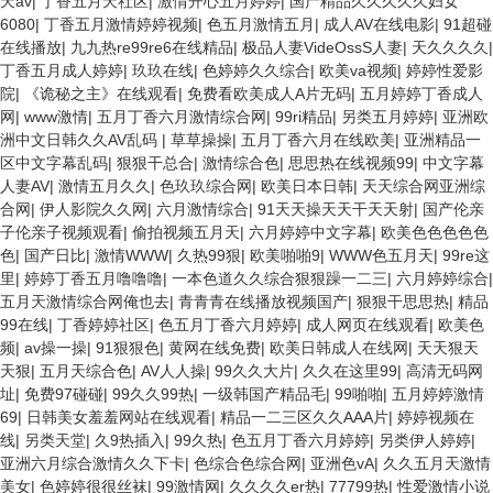
天av
|
丁香五月天社区
|
激情开心五月婷婷
|
国产精品久久久久久妇女
6080
|
丁香五月激情婷婷视频
|
色五月激情五月
|
成人AV在线电影
|
91超碰
在线播放
|
九九热re99re6在线精品
|
极品人妻VideOssS人妻
|
天久久久久
|
丁香五月成人婷婷
|
玖玖在线
|
色婷婷久久综合
|
欧美va视频
|
婷婷性爱影
院
|
《诡秘之主》在线观看
|
免费看欧美成人A片无码
|
五月婷婷丁香成人
网
|
www激情
|
五月丁香六月激情综合网
|
99ri精品
|
另类五月婷婷
|
亚洲欧
洲中文日韩久久AV乱码
|
草草操操
|
五月丁香六月在线欧美
|
亚洲精品一
区中文字幕乱码
|
狠狠干总合
|
激情综合色
|
思思热在线视频99
|
中文字幕
人妻AV
|
激情五月久久
|
色玖玖综合网
|
欧美日本日韩
|
天天综合网亚洲综
合网
|
伊人影院久久网
|
六月激情综合
|
91天天操天天干天天射
|
国产伦亲
子伦亲子视频观看
|
偷拍视频五月天
|
六月婷婷中文字幕
|
欧美色色色色色
色
|
国产日比
|
激情WWW
|
久热99狠
|
欧美啪啪9
|
WWW色五月天
|
99re这
里
|
婷婷丁香五月噜噜噜
|
一本色道久久综合狠狠躁一二三
|
六月婷婷综合
|
五月天激情综合网俺也去
|
青青青在线播放视频国产
|
狠狠干思思热
|
精品
99在线
|
丁香婷婷社区
|
色五月丁香六月婷婷
|
成人网页在线观看
|
欧美色
频
|
av操一操
|
91狠狠色
|
黄网在线免费
|
欧美日韩成人在线网
|
天天狠天
天狠
|
五月天综合色
|
AV人人操
|
99久久大片
|
久久在这里99
|
高清无码网
址
|
免费97碰碰
|
99久久99热
|
一级韩国产精品毛
|
99啪啪
|
五月婷婷激情
69
|
日韩美女羞羞网站在线观看
|
精品一二三区久久AAA片
|
婷婷视频在
线
|
另类天堂
|
久9热插入
|
99久热
|
色五月丁香六月婷婷
|
另类伊人婷婷
|
亚洲六月综合激情久久下卡
|
色综合色综合网
|
亚洲色vA
|
久久五月天激情
美女
|
色婷婷很很丝袜
|
99激情网
|
久久久久er热
|
77799热
|
性爱激情小说