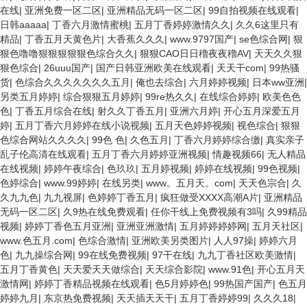
在线
|
亚洲免费一区二区
|
亚洲精品无码一区二区
|
99自拍视频在线观看
|
日韩aaaaa
|
丁香六月激情蜜桃
|
五月丁香婷婷激情久久
|
久久6这里只有
精品
|
丁香五月天黄色片
|
大香蕉久久久
|
www.9797国产
|
se色综合网
|
狠
狠色噜噜狠狠狠狠狠色综合久久
|
狠狠CAO日日穞夜夜穞AV
|
天天久久狠
狠色综合
|
26uuu国产
|
国产日韩亚洲欧美在线观看
|
天天干com
|
99热骚
货
|
色综合久久久久久久久五月
|
俺也去综合
|
六月婷婷视频
|
日本ww亚洲
|
另类五月婷婷
|
综合狠狠五月婷婷
|
99re热久久
|
在线综合婷婷
|
欧美色色
色
|
丁香五月综合在线
|
射久久丁香五月
|
亚洲六月婷
|
开心五月深爱五月
婷
|
五月丁香六月婷婷在线小说视频
|
五月天色婷婷视频
|
视色综合
|
狠狠
色综合网站久久久久
|
99色 色
|
久色五月
|
丁香六月婷婷综合缴
|
真实亲子
乱子伦高清在线观看
|
五月丁香六月婷婷亚洲视频
|
情趣视频66
|
无人精品
在线视频
|
婷婷午夜综合
|
色玖玖
|
五月婷视频
|
婷婷在线视频
|
99色视频
|
色婷综合
|
www.99婷婷
|
在线另类
|
www。五月天。com
|
天天色宗合
|
久
久九九色
|
九九视屏
|
色婷婷丁香五月
|
疯狂做受XXXX高潮A片
|
亚洲精品
无码一区二区
|
久9热在线免费观看
|
任你干线上免费视频有3吗
|
久99精品
视频
|
婷婷丁香色五月亚洲
|
亚洲亚洲激情
|
五月婷婷婷婷网
|
五月天社区
|
www.色五月.com
|
色综合激情
|
亚洲欧美另类图片
|
人人97操
|
婷婷六月
色
|
九九操综合网
|
99在线免费视频
|
97干在线
|
九九丁香社区欧美激情
|
五月丁香黄色
|
天天爱天天做综合
|
天天综合影院
|
www.91色
|
开心五月天
激情网
|
婷婷丁香精品视频在线观看
|
色5月婷婷色
|
99热国产国产
|
色五月
婷婷九月
|
东京热免费视频
|
天天插天天干
|
五月丁香婷婷99
|
久久久18
|