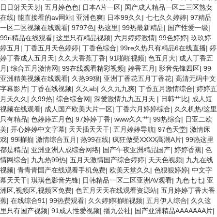
日日射天天射
|
五月婷色色
|
日本A片一区
|
国产成人精品一区二三区熟女
在线
|
能直接看的av网站
|
亚洲色爽
|
日本99久久
|
七七久久婷婷
|
97精品
一区二区视频在线观看
|
9797色
|
热这里
|
99热最新精品
|
国产性爱一级
|
99ri精品在线观看
|
这里只有精品视频
|
六月婷婷激情
|
99色婷婷
|
玖玖婷
婷五月
|
丁香五月天色婷婷
|
丁香色综合
|
99re久热只有精品6在线直播
|
婷
婷丁香成人五月天
|
久久大香蕉丁香
|
91啪啪视频
|
色五月大
|
成人丁香五
月
|
综合五月激情网
|
99在线观看精彩视频
|
婷香五月
|
影音先锋四区
|
99
亚洲精美视频在线观看
|
久热99狠
|
亚洲丁香花五月丁香花
|
高清无码中文
字幕影片
|
丁香在线视频
|
久久ab
|
久久九九爽
|
丁香五月激情综合
|
婷婷五
月天久久
|
久99热
|
综合综合网
|
深爱激情九九五月天
|
日韩艹比
|
成人短
视频在线观看
|
成人国产欧美大片一区
|
丁香六月婷婷综合
|
久久机热/这里
只有精品
|
色婷婷五月色
|
97婷婷丁香
|
www久久艹
|
99热综合
|
日亚二欧
美
|
开心婷婷中文字幕
|
天天插天天干
|
五月婷婷导航
|
97色天堂
|
激情床
戏
|
99啪啪
|
激情综合五月
|
热99在线
|
疯狂做受XXXX高潮A片
|
99热这里
都是精品
|
亚洲亚洲人成综合网络
|
国产午夜亚洲精品国产
|
婷婷香蕉
|
色
情网综合
|
九九热99热
|
五月天激情国产综合婷婷
|
天天色视频
|
九九在线
视频
|
青青青国产在线观看手机免费
|
欧美天堂久久
|
色狠狠婷婷
|
中文字
幕天天干
|
琪琪色影音先锋
|
日韩精品一区二区亚洲AV观看
|
九色七七
|
亚
洲区,视频区,视频区免费
|
色五月天天在线观看资源站
|
五月婷婷丁香大香
蕉
|
在线综合91
|
99热费观看
|
久久婷婷啪啪视频
|
五月伊人综合
|
久久这
里只有国产视频
|
91成人性爱视频
|
播九公社
|
国产亚洲精品AAAAAAA片
|