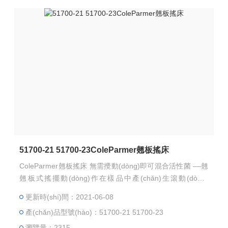
51700-21 51700-23ColeParmer翹板搖床
ColeParmer翹板搖床 無需攪動(dòng)即可混合活性菌 ––翹
翹板式搖擺動(dòng)作在樣品中產(chǎn)生滾動(dòng)
波，理想用于清洗應(yīng)用 ––平底燒瓶牢和孔板牢牢貼
更新時(shí)間：2021-06-08
合防滑墊 ––利用數(shù)字式速度顯示屏和內(nèi)置計(jì)時
產(chǎn)品型號(hào)：51700-21 51700-23
(shí)器獲得可重復(fù)性結(jié)果 ––利用選裝的磁力層使容
量擴(kuò)至三倍，無需使用任何工具
瀏覽量：2315