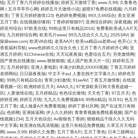
线
|
五月丁香六月婷婷在线播放
|
婷婷五月激情丁香
|
www.久99
|
久鲁鲁色
网
|
五月亭亭开心网
|
婷婷五月天激情小说
|
超喷97免费在线视频
|
六月婷
欧美
|
丁香五月婷婷激情123
|
色婷婷免费视频
|
99久久66综合
|
美女亚洲
五月丁香
|
在线视频你懂得
|
丁香婷婷狠狠97
|
亚洲综合婷婷
|
深夜视频
|
婷
婷亚州综合
|
97欧美在线
|
99热这里只有精品2016
|
免费看欧美成人A片无
码
|
九月婷婷综合网
|
欧美毛片www
|
99九九综合久久九九
|
20253AV
|
操
操操www.com
|
欧美VA在线
|
老美AA片
|
欧美va精品va老师va
|
色开心
|
大
香蕉福利导航
|
www色婷婷久久综合久色
|
五月丁香六月婷婷开心网
|
亚
洲五月婷婷
|
91Chinese在线
|
天天玩夜夜操
|
色爱综合五月
|
另类激情网
|
国产黄色在线播放
|
www.狠狠狠狠
|
成人国产欧美大片一区
|
婷婷和五月
天
|
五月婷婷影
|
亚洲人妻电影
|
丰满少妇熟乱XXXXX视频
|
丁香五月婷婷
老师网站
|
日日舔夜夜操
|
中文不卡av
|
人妻在线中文字幕久久
|
婷婷色导
航
|
99热只有精品综合
|
青草少妇激情
|
91seAV
|
丁香五月激情鲁
|
在线观
看视频一区
|
欧洲婷婷五月天
|
AAA久久
|
97资源欧美日韩大香蕉超碰一
区
|
人妻激情在线
|
五月婷精品
|
色色综合激情
|
天天色丁香
|
97五月天
|
色
婷婷亚洲
|
婷婷五月情
|
九九久久免费视频44
|
99热6精品
|
玖玖91
|
色五月
五月丁香
|
成人做爰A片免费看视频
|
婷婷丁香社区网
|
国产在这里只有精
品
|
色婷网
|
亚洲操逼网
|
伊人久久婷婷
|
青青青视频免费线看视频
|
国产在
线视频1234
|
五月天色综合
|
Av狠狠色丁香婷
|
狠狠精品干练久久久无码
中文字幕
|
欧亚洲在线高清视频
|
这里只有精品免费视频
|
久草五月天电影
网
|
www.久99
|
婷婷久久免费
|
五月丁香A片
|
五月丁香色
|
日本三级网址
|