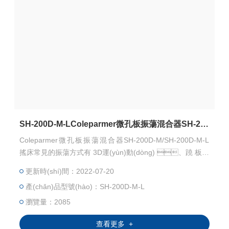
SH-200D-M-LColeparmer微孔板振蕩混合器SH-200D-M
Coleparmer微孔板振蕩混合器SH-200D-M/SH-200D-M-L
搖床常見的振蕩方式有 3D運(yùn)動(dòng) 、蹺 板運
(yùn)動(dòng) 、軌道式運(yùn)動(dòng) 和往復(fù)軌道式
更新時(shí)間：2022-07-20
運(yùn)動(dòng) ，此外還有模擬手搖晃燒瓶產(chǎn)生的
產(chǎn)品型號(hào)：SH-200D-M-L
劇烈搖晃運(yùn)動(dòng)的腕式運(yùn)動(dòn
g)。
瀏覽量：2085
查看更多 +