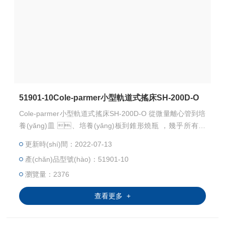
51901-10Cole-parmer小型軌道式搖床SH-200D-O
Cole-parmer小型軌道式搖床SH-200D-O 從微量離心管到培
養(yǎng)皿 、培養(yǎng)板到錐形燒瓶 ，幾乎所有容
器都可以使用搖床 。搖床常見的振蕩方式有 3D運(yùn)動
更新時(shí)間：2022-07-13
(dòng) 、蹺 板運(yùn)動(dòng) 、軌道式運(yùn)
產(chǎn)品型號(hào)：51901-10
動(dòng) 和往復(fù)軌道式運(yùn)動(dòng) ，此外還有模擬
手搖晃燒瓶產(chǎn)生的劇烈搖晃運(yùn)動(dòng)的腕式運
瀏覽量：2376
(yùn)動(dòng)。
查看更多 +