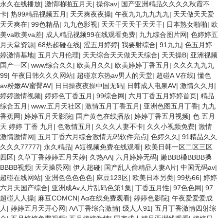
永久在线播放
|
激情啪啪五月天
|
操你av
|
国产亚洲精品久久久久秋霞不
卡
|
热99精品视频五月
|
天天爽夜夜操
|
午夜九九九九九九
|
天天做天天爱
天天爽在
|
99色精品
|
九九色影视
|
天天干天天干天天干
|
日本熟女啪啪
|
欧
美va欧美va差
|
成人精品视频99在线观看免费
|
九九综合图片网
|
色婷婷五
月天堂资源
|
68热超碰在线
|
涩五月婷婷
|
我要射综合
|
91九九
|
色五月婷
婷激情基地
|
五月六月伦理
|
天天综合天天做天天综合
|
天天操B
|
亚洲视频
国产一区
|
www综合久久
|
欧美月久久
|
欧美婷婷丁香五月
|
久久久九九九
99
|
午夜日韩久久久网站
|
超碰京东热av男人的天堂
|
超碰A V在线
|
懂色
av粉嫩AV蜜臀AV
|
日日操夜夜操中国无码
|
日韩成人电泉AV
|
激情久久月
|
婷婷激情视频
|
婷婷色丁香五月
|
99综合网
|
六月丁香五月婷婷首页
|
精品
综合五月
|
www.五月天社区
|
激情五月丁香五月
|
亚洲色图五月丁香
|
九九
香蕉网
|
婷婷五月天影院
|
国产黄色在线播放
|
婷婷丁香五月视频
|
色 五月
天 婷婷 丁香 九月
|
色激情五月
|
久久久人妻不卡
|
久久小视频免费
|
激情
激情激情网
|
五月丁香六月综合激情无码软件亮点
|
色婷久久
|
91精品久久
久久久77777
|
永久精品
|
A短视频免费在线观看
|
欧美日韩一区二区三区
四区
|
久草丁香婷婷五月天婷
|
久热AA
|
六月婷婷无码
|
嫩BBB槡BBBB搡
BBBB视频
|
天天操屄网
|
伊人超碰
|
国产乱人偷精品人妻A片
|
中国无码av
|
超碰在线网站
|
亚洲色色色色色
|
麻豆123区
|
欧美日本另类
|
99热66
|
婷婷
六月天国产综合
|
亚洲成Av人片乱码色第1集
|
丁香五月性
|
97色色网
|
97
超碰人人操
|
麻豆COMCN
|
Aα在线免费观看
|
婷婷色影院
|
午夜爱爱爱成
人
|
婷婷五月天开心网
|
AA丁香综合激情
|
级人人91
|
五月丁香激情四射综