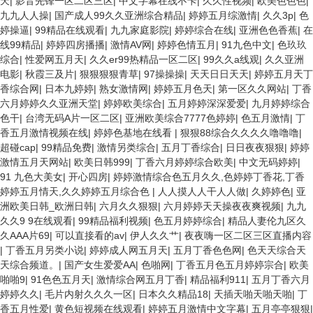
天
|
影音先锋一区二区三区
|
中文字幕在线不卡
|
久久性视频
|
欧美色色色
|
九九人人操
|
国产成人99久久亚洲综合精品
|
婷婷五月综激情
|
久久3p
|
色
婷操逼
|
99精品在线观看
|
九九家庭影院
|
婷婷综合在线
|
亚洲色色香蕉
|
在
线99精品
|
婷婷四房播播
|
激情AV网
|
婷婷色情五月
|
91九色中文
|
色玖玖
综合
|
性爱网五月天
|
久久er99热精品一区二区
|
99久久a线观
|
久久亚洲
电影
|
秋霞三及片
|
狠狠狠狠青草
|
97操操操
|
天天日日天天
|
婷婷五月天丁
香综合网
|
日本九婷婷
|
熟女激情网
|
婷婷五月色天
|
第一区久久网站
|
丁香
六月婷婷久久亚洲天堂
|
婷婷欧美综合
|
五月婷婷深深爱爱
|
九月婷婷综合
色干
|
台湾无码A片一区二区
|
亚洲欧美综合7777色婷婷
|
色五月激情
|
丁
香五月激情视频在线
|
婷婷色基地在线看
|
狠狠88综合久久久久噜噜噜
|
超碰cap
|
99精品免费
|
激情另类综合
|
五月丁香综合
|
日日夜夜狠狠
|
婷婷
激情五月天网站
|
欧美日韩999
|
丁香六月婷婷综合欧美
|
中文无码婷婷
|
91 九色大美女
|
开心四房
|
婷婷激情综合色五月久久,色婷婷丁香花,丁香
婷婷五月情天,久久婷婷五月综合色
|
人人摸人人干人人做
|
久婷婷色
|
亚
洲欧美日韩_欧洲日韩
|
六月久久狠狠
|
六月婷婷天天操夜夜爽视频
|
九九
久久9 9在线观看
|
99精品福利视频
|
色五月婷婷综合
|
精品人妻伦九区久
久AAA片69
|
可以直接看的av
|
伊人久久艹
|
夜夜嗨一区二区三区直播内容
|
丁香五月另类小说
|
婷婷成人网五月天
|
五月丁香色色网
|
色天天综合天
天综合频道。
|
国产女生爱爱AA
|
色啪网
|
丁香五月色五月婷婷宗合
|
欧美
啪啪9
|
91色色五月天
|
激情综合网五月丁香
|
精品福利911
|
五月丁香六月
婷婷久久
|
毛片内射久久久一区
|
日本久久精品18
|
天插天啪天啪天啪
|
丁
香五月性爱
|
黄色短视频在线观看
|
婷婷五月激情中文字幕
|
五月亭亭狠狠
|