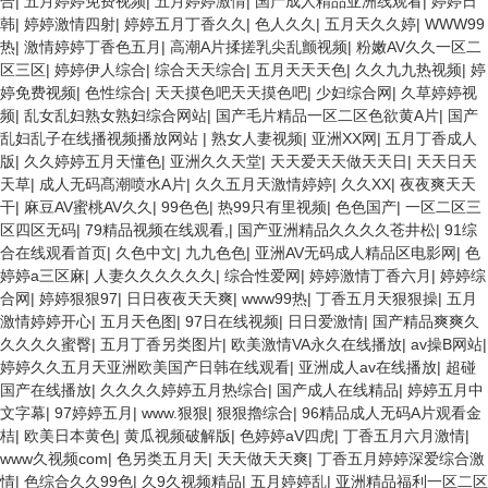
合
|
五月婷婷免费视频
|
五月婷婷激情
|
国产成人精品亚洲线观看
|
婷婷日
韩
|
婷婷激情四射
|
婷婷五月丁香久久
|
色人久久
|
五月天久久婷
|
WWW99
热
|
激情婷婷丁香色五月
|
高潮A片揉搓乳尖乱颤视频
|
粉嫩AV久久一区二
区三区
|
婷婷伊人综合
|
综合天天综合
|
五月天天天色
|
久久九九热视频
|
婷
婷免费视频
|
色性综合
|
天天摸色吧天天摸色吧
|
少妇综合网
|
久草婷婷视
频
|
乱女乱妇熟女熟妇综合网站
|
国产毛片精品一区二区色欲黄A片
|
国产
乱妇乱子在线播视频播放网站
|
熟女人妻视频
|
亚洲XX网
|
五月丁香成人
版
|
久久婷婷五月天懂色
|
亚洲久久天堂
|
天天爱天天做天天日
|
天天日天
天草
|
成人无码髙潮喷水A片
|
久久五月天激情婷婷
|
久久XX
|
夜夜爽天天
干
|
麻豆AV蜜桃AV久久
|
99色色
|
热99只有里视频
|
色色国产
|
一区二区三
区四区无码
|
79精品视频在线观看,
|
国产亚洲精品久久久久苍井松
|
91综
合在线观看首页
|
久色中文
|
九九色色
|
亚洲AV无码成人精品区电影网
|
色
婷婷a三区麻
|
人妻久久久久久久
|
综合性爱网
|
婷婷激情丁香六月
|
婷婷综
合网
|
婷婷狠狠97
|
日日夜夜天天爽
|
www99热
|
丁香五月天狠狠操
|
五月
激情婷婷开心
|
五月天色图
|
97日在线视频
|
日日爱激情
|
国产精品爽爽久
久久久久蜜臀
|
五月丁香另类图片
|
欧美激情VA永久在线播放
|
av操B网站
|
婷婷久久五月天亚洲欧美国产日韩在线观看
|
亚洲成人av在线播放
|
超碰
国产在线播放
|
久久久久婷婷五月热综合
|
国产成人在线精品
|
婷婷五月中
文字幕
|
97婷婷五月
|
www.狠狠
|
狠狠擼综合
|
96精品成人无码A片观看金
桔
|
欧美日本黄色
|
黄瓜视频破解版
|
色婷婷aV四虎
|
丁香五月六月激情
|
www久视频com
|
色另类五月天
|
天天做天天爽
|
丁香五月婷婷深爱综合激
情
|
色综合久久99色
|
久9久视频精品
|
五月婷婷乱
|
亚洲精品福利一区二区