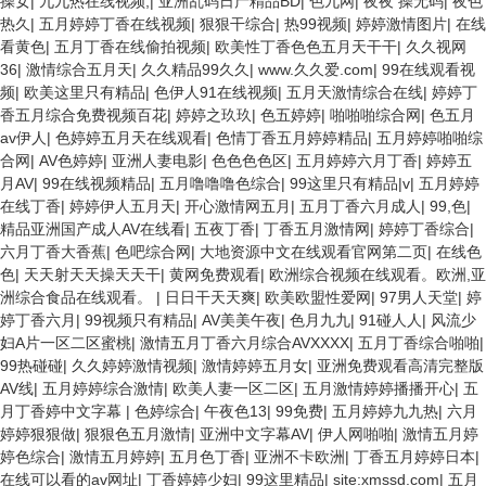
操女
|
九九热在线视频,
|
亚洲乱码日产精品BD
|
色九网
|
夜夜 操无码
|
夜色
热久
|
五月婷婷丁香在线视频
|
狠狠干综合
|
热99视频
|
婷婷激情图片
|
在线
看黄色
|
五月丁香在线偷拍视频
|
欧美性丁香色色五月天干干
|
久久视网
36
|
激情综合五月天
|
久久精品99久久
|
www.久久爱.com
|
99在线观看视
频
|
欧美这里只有精品
|
色伊人91在线视频
|
五月天激情综合在线
|
婷婷丁
香五月综合免费视频百花
|
婷婷之玖玖
|
色五婷婷
|
啪啪啪综合网
|
色五月
av伊人
|
色婷婷五月天在线观看
|
色情丁香五月婷婷精品
|
五月婷婷啪啪综
合网
|
AV色婷婷
|
亚洲人妻电影
|
色色色色区
|
五月婷婷六月丁香
|
婷婷五
月AV
|
99在线视频精品
|
五月噜噜噜色综合
|
99这里只有精品|v
|
五月婷婷
在线丁香
|
婷婷伊人五月天
|
开心激情网五月
|
五月丁香六月成人
|
99,色
|
精品亚洲国产成人AV在线看
|
五夜丁香
|
丁香五月激情网
|
婷婷丁香综合
|
六月丁香大香蕉
|
色吧综合网
|
大地资源中文在线观看官网第二页
|
在线色
色
|
天天射天天操天天干
|
黄网免费观看
|
欧洲综合视频在线观看。欧洲,亚
洲综合食品在线观看。
|
日日干天天爽
|
欧美欧盟性爱网
|
97男人天堂
|
婷
婷丁香六月
|
99视频只有精品
|
AV美美午夜
|
色月九九
|
91碰人人
|
风流少
妇A片一区二区蜜桃
|
激情五月丁香六月综合AVXXXX
|
五月丁香综合啪啪
|
99热碰碰
|
久久婷婷激情视频
|
激情婷婷五月女
|
亚洲免费观看高清完整版
AV线
|
五月婷婷综合激情
|
欧美人妻一区二区
|
五月激情婷婷播播开心
|
五
月丁香婷中文字幕
|
色婷综合
|
午夜色13
|
99免费
|
五月婷婷九九热
|
六月
婷婷狠狠做
|
狠狠色五月激情
|
亚洲中文字幕AV
|
伊人网啪啪
|
激情五月婷
婷色综合
|
激情五月婷婷
|
五月色丁香
|
亚洲不卡欧洲
|
丁香五月婷婷日本
|
在线可以看的av网址
|
丁香婷婷少妇
|
99这里精品
|
site:xmssd.com
|
五月