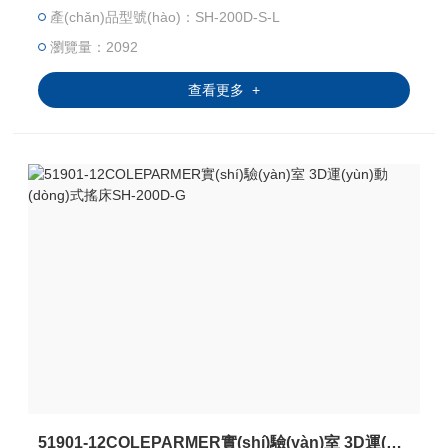
產(chǎn)品型號(hào)：SH-200D-S-L
生的劇烈搖晃運(yùn)動(dòng)的腕式運(yùn)動(dòng)。
瀏覽量：2092
查看更多 +
51901-12COLEPARMER實(shí)驗(yàn)室 3D運(yùn)動(dòng)式搖床SH-200D-G