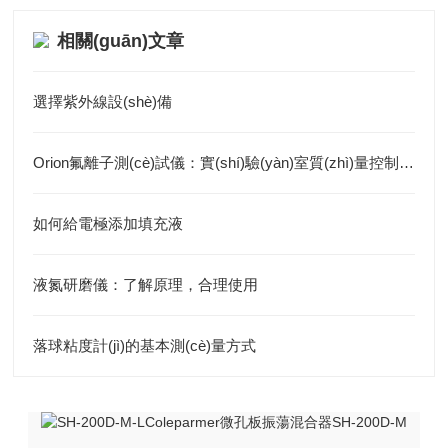
相關(guān)文章
選擇紫外線設(shè)備
Orion氟離子測(cè)試儀：實(shí)驗(yàn)室質(zhì)量控制的可靠解決方案
如何給電極添加填充液
液氮研磨儀：了解原理，合理使用
落球粘度計(jì)的基本測(cè)量方式