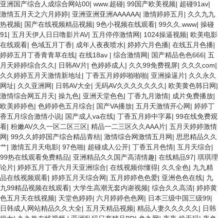
亚洲国产综合人成综合网站00
|
www.超碰
|
99国产欧美视频
|
超碰91av
|
激情五月天之六月婷婷
|
亚洲亚洲亚洲AAAAAA
|
激情婷婷五月
|
久久九九
热视频
|
国产在线视频精品视频
|
9色小视频在线观看
|
99久久.www
|
操碰
91
|
五月天伊人日日噜影片AV
|
五月停停激情网
|
1024操逼视频
|
欧美电影
在线观看
|
色域五月丁香
|
成年人夜夜喷水
|
婷婷六月色播
|
在线五月色播
|
婷婷五月丁香青青草在线
|
在线18av
|
综合激情网
|
国产精品色色666
|
五
月天婷婷综合久久
|
日韩AV片
|
色婷婷成人
|
久久99免费视屏
|
久久久com
|
久久婷婷五月天激情新地址
|
丁香五月婷婷啪啪啪
|
亚洲操逼片
|
久久永久
网址
|
久久亚洲网
|
日韩AV大全
|
无码AV久久久久久久久
|
欧美黄色韩日网
|
激情综合网五月天
|
操九色
|
亚洲天堂色色
|
丁香九月激情
|
成片免费播放
|
欧美婷婷色
|
色婷婷色五月综合
|
国产VA播放
|
五月天激情开心网
|
婷婷丁
香五月综合激情小说
|
国产成人va在线
|
丁香五月婷中字幕
|
99在线免费观
看
|
粉嫩AV久久一区二区三区
|
精品一二三区久久AAA片
|
五月天婷婷激情
网
|
99久久婷婷国产综合精品青桔
|
激情综合网激情五月网
|
思思精品久久
艹
|
激情五月天电影
|
97色啪
|
超碰成人公开
|
丁香五月色情
|
互月天综合
|
99热在线观看免费精品
|
亚洲精品久久国产高清情趣
|
在线精品97
|
琪琪理
论片
|
婷婷五月丁香六月天亚洲综合
|
在线视频你懂得
|
久久全色
|
九九精
品在线视频观看
|
婷婷五月天综合网
|
五月婷婷色色爱
|
亚洲色色在线
|
九
九99精品视频在线观看
|
大学生高潮无套内谢视频
|
综合久久高清
|
婷婷黄
色五月天在线视频
|
天堂色婷婷
|
六月婷婷色色网
|
日本三级中国三级99
|
日韩成人网站精品久久大全
|
五月天精品视频
|
精品人妻久久久久久
|
日韩