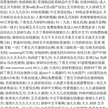
深爱激情婷
|
色婷婷欧美
|
亚洲精品欧美精品中文字幕
|
在线99精品
|
成人
色五月天婷婷
|
亚洲va欧美va天堂v国产综合
|
五月婷色色
|
久久婷婷五月
综合
|
久久九九玖玖
|
69色色视频
|
中文资源在线a
|
99热这里有精品2
|
天
天色粽合合合合合合合
|
人妻内射视频
|
桃色五月婷婷
|
色噜噜狠狠色综合
AV兰草影视
|
丁香色五月婷婷91桃色
|
91丨九色丨熟女高潮
|
超碰天堂网
|
日韩一级片
|
综合网五月天123
|
免费观看欧美成人AA片爱我多深
|
91精
品综合久久婷婷九色
|
六月丁香婷婷色狠狠久久
|
蜜乳中文字
|
99免费热视
频在线
|
激情综合在线播放
|
天天干天天玩天天夜天天射天天操天天日蜜
臀少妇
|
草操AV在线
|
婷婷五月色激情欧美激情
|
六月婷婷综合
|
亚洲 视
频 导航 一区
|
丁香五月天激情综合网
|
欧美三级欧美一级
|
日韩无码亚欧
无码
|
caopeng97日韩
|
在线婷婷
|
超碰无码318604
|
色性日本
|
国产97精
品久久久天天A片
|
色婷婷丁香九月
|
久久婷婷综合五月趴
|
亚洲12p
|
色婷
婷a
|
综合色激情
|
超碰v
|
婷婷综合色色
|
丁香五月情
|
97超喷视频在线观
看
|
site:esunnet.com
|
AV人人操
|
久热91
|
婷婷刺激综合
|
婷婷99丁香
|
婷
婷丁香五月综合激情小说
|
超pen个人视频97
|
91九色国产
|
少妇荡乳欲伦
交换A片欧美
|
午夜在线成人网站免费观看
|
丁香五月婷婷综合激情啪啪
啪
|
另类激情四射
|
久久婷婷色综合
|
久热爱大香蕉在线蜜臀悦色
|
色五月
婷婷青娱乐
|
天天爱综合网
|
婷婷中文网站
|
性爱视频久久
|
久久超级碰视
频
|
婷婷四色五月
|
日本久久激情
|
久久九九在线视频
|
99热99精品在线观
看
|
欧美色六月婷婷
|
五月花激情
|
中文字幕视频在线播放
|
狠狠久久婷五
月
|
激情久久久久久久久久
|
婷婷中文字幕网
|
操久久精
|
久久 婷婷 五月