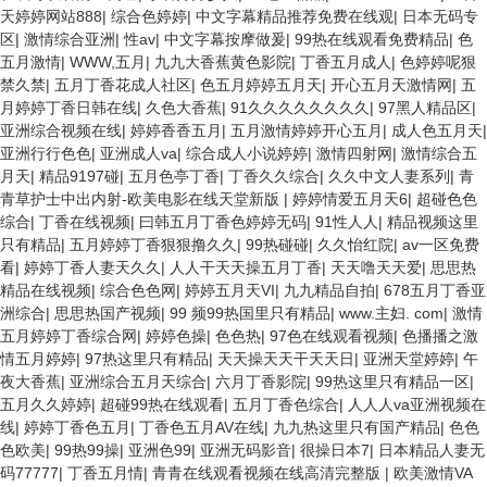
天婷婷网站888
|
综合色婷婷
|
中文字幕精品推荐免费在线观
|
日本无码专
区
|
激情综合亚洲
|
性av
|
中文字幕按摩做爰
|
99热在线观看免费精品
|
色
五月激情
|
WWW,五月
|
九九大香蕉黄色影院
|
丁香五月成人
|
色婷婷呢狠
禁久禁
|
五月丁香花成人社区
|
色五月婷婷五月天
|
开心五月天激情网
|
五
月婷婷丁香日韩在线
|
久色大香蕉
|
91久久久久久久久久
|
97黑人精品区
|
亚洲综合视频在线
|
婷婷香香五月
|
五月激情婷婷开心五月
|
成人色五月天
|
亚洲行行色色
|
亚洲成人va
|
综合成人小说婷婷
|
激情四射网
|
激情综合五
月天
|
精品9197碰
|
五月色亭丁香
|
丁香久久综合
|
久久中文人妻系列
|
青
青草护士中出内射-欧美电影在线天堂新版
|
婷婷情爱五月天6
|
超碰色色
综合
|
丁香在线视频
|
曰韩五月丁香色婷婷无码
|
91性人人
|
精品视频这里
只有精品
|
五月婷婷丁香狠狠撸久久
|
99热碰碰
|
久久怡红院
|
av一区免费
看
|
婷婷丁香人妻天久久
|
人人干天天操五月丁香
|
天天噜天天爱
|
思思热
精品在线视频
|
综合色色网
|
婷婷五月天VI
|
九九精品自拍
|
678五月丁香亚
洲综合
|
思思热国产视频
|
99 频99热国里只有精品
|
www.主妇. com
|
激情
五月婷婷丁香综合网
|
婷婷色操
|
色色热
|
97色在线观看视频
|
色播播之激
情五月婷婷
|
97热这里只有精品
|
天天操天天干天天日
|
亚洲天堂婷婷
|
午
夜大香蕉
|
亚洲综合五月天综合
|
六月丁香影院
|
99热这里只有精品一区
|
五月久久婷婷
|
超碰99热在线观看
|
五月丁香色综合
|
人人人va亚洲视频在
线
|
婷婷丁香色五月
|
丁香色五月AV在线
|
九九热这里只有国产精品
|
色色
色欧美
|
99热99操
|
亚洲色99
|
亚洲无码影音
|
很操日本7
|
日本精品人妻无
码77777
|
丁香五月情
|
青青在线观看视频在线高清完整版
|
欧美激情VA