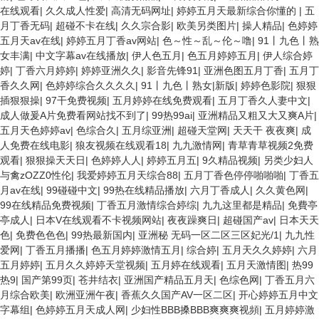
在线观看
|
久久成人性爱
|
高清无码网址
|
婷婷五月天最新综合你懂的
|
五
月丁香无码
|
超碰不卡在线
|
久久宗合影
|
欧美另类图片
|
操人精品
|
色婷婷
五月天av在线
|
婷婷五月丁香av网站
|
色～性～乱～伦～噜
|
91丨九色丨熟
女丰满
|
中文字幕av在线播放
|
伊人色五月
|
色五月婷婷五月
|
伊人综合婷
婷
|
丁香六月婷婷
|
婷婷亚洲久久
|
影音先锋91
|
亚洲色图五月丁香
|
五月丁
香久久网
|
色婷婷综合久久久久
|
91丨九色丨熟女|新版
|
婷婷色影院
|
狠狠
插狠狠操
|
97干免费视频
|
五月婷婷在线免费观看
|
五月丁香久人妻中文
|
成人做爰A片免费看网站找不到了
|
99热99ai
|
亚洲精品又粗又大又爽A片
|
五月天色婷婷av
|
色综合久
|
五月综亚洲
|
超碰天堂网
|
天天干 夜夜爽
|
成
人免费在线电影
|
狼友视频在线观看18
|
九九激情网
|
青草青草视频2免费
观看
|
狠狠操天天日
|
色婷婷人人
|
婷婷五月五
|
9久精品视频
|
另类少妇人
与禽zOZZ0性伦
|
我爱婷婷五月天综合88
|
五月丁香色停停啪啪啪
|
丁香五
月av在线
|
99碰碰中文
|
99热在线精品播放
|
六月丁香成人
|
久久黄色网
|
99在线精品免费视频
|
丁香五月激情综合婷综
|
九九这里都是精品
|
免費亭
亭成人
|
日本V在线观看不卡视频网站
|
夜夜躁爽日
|
超碰国产av
|
日本天天
色
|
免费色色色
|
99热最新国内
|
亚洲秘 无码一区二区三区妃光/1
|
九九性
爱网
|
丁香五月播播
|
色五月婷婷激情五月
|
综合婷
|
五月天久久婷婷
|
六月
五月婷婷
|
五月久久婷婷天堂视频
|
五月婷在线观看
|
五月天激情图
|
热99
热9
|
国产第99页
|
苍井结衣
|
亚洲国产精品五月天
|
色综色网
|
丁香五月六
月综合欧美
|
欧洲亚洲午夜
|
香蕉久久国产AV一区二区
|
开心婷婷五月中文
字幕组
|
色婷婷五月天成人网
|
少妇性BBB搡BBB爽爽爽视頻
|
五月婷婷激