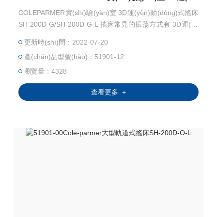
COLEPARMER實(shí)驗(yàn)室 3D運(yùn)動(dòng)式搖床
SH-200D-G/SH-200D-G-L 搖床常見的振蕩方式有 3D運(yù
n)動(dòng) 、蹺 板運(yùn)動(dòng) 、軌道式運(yùn)動(d
更新時(shí)間：2022-07-20
òng) 和往復(fù)軌道式運(yùn)動(dòng) ，此外還有模擬手
產(chǎn)品型號(hào)：51901-12
搖晃燒瓶產(chǎn)生的劇烈搖晃運(yùn)動(dòng)的腕式運(y
ùn)動(dòng)。
瀏覽量：4328
查看更多 +