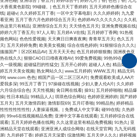
亚洲色碰
|
亚洲综合丁香五月
|
婷婷综合干
|
婷婷九月丁香
|
色色丁香
|
九九
大香蕉黄色影院
|
99碰碰。
|
色五月天丁香婷婷
|
五月天婷婷色播综合在
线
|
超碰v
|
久久婷婷五月丁香
|
一区中文字幕电影
|
久久久婷婷婷
|
九九爱
看亚洲
|
五月丁香六月色婷婷综合五月天
|
色婷婷AV久久久久久久
|
久久机
热这里只有精品
|
亚洲情综合五月天
|
天天情色五月天
|
亚洲免费视频在线
|
婷婷六月丁香五月
|
97人人草
|
五月婷A V在线
|
五月婷婷丁香网
|
91热视
频色网站
|
色色性爱视频
|
天天爽日日爽夜夜爽
|
青青草五月天
|
色久五月
天
|
五月天婷婷免费
|
欧美美女视频
|
综合在线色婷婷
|
91狠狠综合久久久
|
搐搐国产丨区2区精品AV
|
五月天天天色
|
色五月婷婷狠狠撸
|
国洲夜色亚
热在线久久
|
狠狠CAO日日穞夜夜穞AV
|
99爱免费视频
|
99热99在线
|
久
久一级视频
|
超碰猛烈的性猛交
|
五月开心婷婷
|
超碰人人色
|
精品爆操
|
婷
婷五月天美女视频
|
熟女网站久久
|
www五月婷婷
|
WWW,五月
|
精品无码
99
|
www.com.色色
|
精国产品一区二区三区A片
|
免费观看欧美成人AA片
爱我多深
|
99五月丁香丁
|
97操碰在线视频
|
少妇人妻人伦A片
|
久久婷婷
六月综合综合色
|
天天性视频
|
肏日网在线看
|
操91
|
五月婷婷啪啪
|
精品爆
操
|
性日本精品
|
99精品人人
|
琪琪色综合网站
|
色婷婷亚洲婷婷
|
国产婷婷
五月天
|
五月天激情四射
|
激情影院69
|
五月叮香啪
|
99精品热
|
婷婷精品
性性性性性性性
|
人妻操逼视频。
|
免费成人中文字幕
|
碰99在线
|
久热婷
婷
|
99re6在线视频精品免费
|
亚洲中文字幕在线观看
|
五月婷婷综合在线
观看
|
五月天婷婷色播在线网
|
久久这里这里有精品免费视频
|
91热久
|
亚
洲精品天堂在线观看
|
亚洲亚洲人成综合网络
|
在线天堂官网
|
九九无码视
屏
|
九月婷婷丁香
|
婷婷五月天深爱
|
综激情网
|
五月天伊人久久
|
婷婷视频