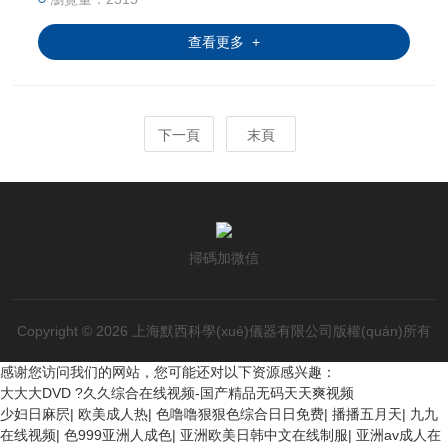
查看更多 +
下一頁
末頁
掃碼加微信
Copyright © 2026 上海默西科學(xué)儀器有限公司版權(quán)所有
感谢您访问我们的网站，您可能还对以下资源感兴趣：
大大大DVD ?久久综合在线视频-国产精品无码天天爽视频
少妇日麻屄
|
欧美成人热
|
色噜噜狠狠色综合日日免费
|
播播五月天
|
九九
在线视频
|
色999亚洲人成色
|
亚洲欧美日韩中文在线制服
|
亚洲av成人在