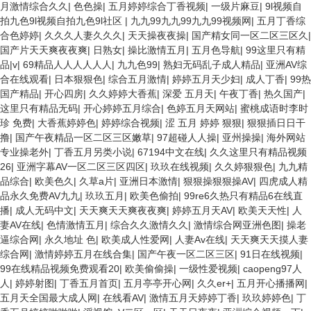
月激情综合久久
|
色色操
|
五月婷婷综合丁香视频
|
一级片麻豆
|
9l视频自
拍九色9l视频自拍九色9l社区
|
九九99九九99九九99视频网
|
五月丁香综
合色婷婷
|
久久久人妻久久久
|
天天操夜夜操
|
国产精女同一区二区三区久
|
国产片天天爽夜夜爽
|
日熟女
|
操比激情五月
|
五月色导航
|
99这里只有精
品|v
|
69精品人人人人人人
|
九九色99
|
熟妇无码乱子成人精品
|
亚洲AV综
合在线观看
|
日本狠狠色
|
综合五月激情
|
婷婷五月天少妇
|
成人丁香
|
99热
国产精品
|
开心四房
|
久久婷婷大香蕉
|
深爱 五月天
|
午夜丁香
|
热久国产
|
这里只有精品无码
|
开心婷婷五月综合
|
色婷五月天网站
|
蜜桃成语时李时
珍 免费
|
大香蕉婷婷色
|
婷婷综合视频
|
涩 五月 婷婷 狠狠
|
狠狠插日日干
撸
|
国产午夜精品一区二区三区嫩草
|
97超碰人人操
|
亚州操操
|
海外网站
专业操老外
|
丁香五月另类小说
|
67194中文在线
|
久久这里只有精品视频
26
|
亚洲字幕AV一区二区三区四区
|
玖玖在线视频
|
久久婷狠狠色
|
九九精
品综合
|
欧美色久
|
久草a片
|
亚洲日本激情
|
狠狠操狠狠操AV
|
四虎成人精
品永久免费AV九九
|
玖玖五月
|
欧美色偷拍
|
99re6久热只有精品6在线直
播
|
成人无码中文
|
天天爽天天爽夜夜爽
|
婷婷五月天AV
|
欧美天天性
|
人
妻AV在线
|
色情激情五月
|
综合久久激情久久
|
激情综合网亚洲色图
|
操老
逼综合网
|
永久地址 色
|
欧美成人性爱网
|
人妻Av在线
|
天天爽天天摸人妻
综合网
|
激情婷婷五月在线合集
|
国产午夜一区二区三区
|
91日在线视频
|
99在线精品视频免费观看20
|
欧美偷偷操
|
一级性爱视频
|
caopeng97人
人
|
婷婷射图
|
丁香五月首页
|
五月亭亭开心网
|
久久er+
|
五月开心播播网
|
五月天全国最大成人网
|
在线看AV
|
激情五月天婷婷丁香
|
玖玖婷婷色
|
丁