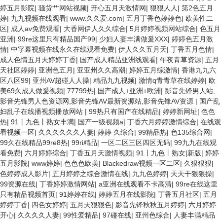
婷五月影院
|
骚货艹网站视频
|
开心五月天激情网
|
狠狠人人
|
第2色五月
婷
|
九九视频在线观看
|
www.久久爱.com
|
五月丁香色婷婷色
|
欧美性二
区
|
成人av免费观看
|
大香网伊人久久综合
|
5月婷婷视频网站综合
|
色五月
亚洲
|
99re这里只有精品国产99
|
少妇人妻丰满做爰XXX
|
婷婷色五月激
情
|
中字幕视频在线永久在线观看免费
|
伊人久久五月天
|
丁香五月色情
|
成人色情五月天婷婷丁香
|
国产成人精品亚洲线观看
|
午夜青草资源
|
五月
天社区婷婷
|
亚洲色五月
|
亚亚州久久高潮
|
婷婷五月综激情
|
香港九九六
区八区99
|
亚州AV超碰人人操
|
精品九九视频
|
激情q青青草在线婷婷
|
欧
美69久成人做爰视频
|
77799热
|
国产成人+亚洲+欧洲
|
影音先锋男人站,
影音先锋男人色资源网,影音先锋AV最新资源站,影音先锋AV资源
|
国产乱
妇乱子在线播视频播放网站
|
99热只有国产在线精品
|
婷婷新网址
|
色色
热
|
91丨九色丨熟女丰满
|
国产一级视频a
|
丁香六月婷婷激情综合
|
在线观
看视频一区
|
久久久久久久人妻
|
婷婷 久综合
|
99精品热
|
色135综合网
|
99久在线精品99re8热
|
99ri精品
|
一区二区三区四区无码
|
99九九在线观
看免费
|
六月婷婷综合
|
丁香五月天激情视频
|
91丨九色丨熟女|新版
|
婷婷
五月影院
|
www婷婷
|
色色色欧美
|
Blackedraw视频一区二区
|
久狠狠狠
|
色婷婷成人影片
|
五月婷婷之综合激情在线
|
九九色婷婷
|
天天干狠狠操
|
99资源在线
|
丁香婷婷激情网站
|
a亚洲在线观看不卡高清
|
99re在线这里
只有精品视频首页
|
91婷婷在线
|
婷婷五月在线影院
|
丁香五月社区
|
五月
婷婷丁香
|
四色女婷婷
|
五月天狠狠色
|
影音先锋秋秋五月婷婷
|
六月婷婷
开心
|
久久久久人妻
|
99性爱精品
|
97碰在线
|
亚州色综合
|
人妻丰满精品