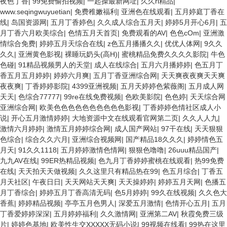
夜色丁香
|
99免费偷拍视频
|
一起操最新网址
|
久久ri精品
|
www.seqingwuyuetian
|
免费稚嫩福利
|
亚洲色在线观看
|
五月婷庭丁香在
线
|
岛国资源网
|
五月丁香婷色
|
久久成人综合五月天
|
婷婷5月开心6月
|
五
月丁香六月欧美综合
|
色情五月天首页
|
免费观看的AV
|
色色cOm
|
亚洲激
情综合免费
|
婷婷五月天综合在线
|
z色五月播播久久
|
优优人体网
|
9久久
久久
|
亚洲黄色影视
|
裸睡玩奶头(高H)
|
蜜桃精品免费久久久久影院
|
牛色
色碰
|
91精品视频男人的天堂
|
成人在线综合
|
五月六月播婷婷
|
色五月丁
香五月五月婷婷
|
婷婷六月爽
|
五月丁香亚洲综合网
|
天天爽夜夜爽天天爽
夜夜爽
|
丁香婷婷影院
|
4399亚洲视频
|
五月天婷婷色紫薇阁
|
五月成人网
天天
|
色综合77777
|
99re在线免费视频
|
色欧美影院
|
色色婷
|
天天综合网
亚洲综合网
|
欧美色色色色色色色色色色影视
|
丁香婷婷色情社区成人小
说
|
开心五月激情婷婷
|
大地资源中文在线观看官网第二页
|
久久人人九
|
激情六月婷婷
|
激情五月婷婷综合网
|
成人国产网站
|
97干在线
|
天天狠狠
色综合
|
综合久久六月
|
亚洲综合视频网
|
国产精品18久久久
|
婷婷情色五
月天
|
91久久1118
|
五月婷婷激情色情网
|
狠狠色噜噜
|
26uuu精品国产
|
九九AV在线
|
99ER热精品视频
|
色九月丁香婷婷蜜桃在线观看
|
热99免费
在线
|
天天拍天天做视频
|
久久这里只有精品热在99
|
色五月综合
|
丁香五
月天社区
|
午夜日日
|
天天网站天天爽
|
天天操婷婷
|
婷婷五月天网
|
色播五
月丁香综合
|
婷婷五月丁香高清无码
|
色5月婷婷
|
99久在线视频
|
久久色大
香蕉
|
婷婷精品视频
|
亭亭五月色男人
|
深爱五月激情
|
色情开心五月
|
五月
丁香爱婷婷深深
|
五月婷婷福利
|
久久激情网
|
亚洲第二AV
|
秋霞免费三级
片
|
婷婷色基地
|
欧美性生交XXXXX无码小说
|
99视频在线看
|
99热在这里