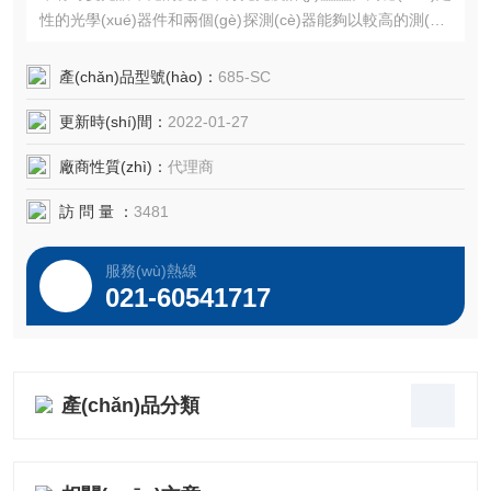
性的光學(xué)器件和兩個(gè)探測(cè)器能夠以較高的測(cè)
量精確度同時(shí)測(cè)量樣品和對(duì)照樣
品。6850的測(cè)量模式包括：光度學(xu
產(chǎn)品型號(hào)：
685-SC
é)，濃度，多波長(zhǎng)，光譜掃
更新時(shí)間：
2022-01-27
描，動(dòng)力學(xué)，定量，
DNA/RNA和蛋白質(zhì)分析。
廠商性質(zhì)：
代理商
訪 問 量 ：
3481
服務(wù)熱線
021-60541717
產(chǎn)品分類