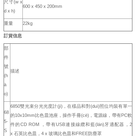
尺寸(w x
600 x 450 x 200mm
d x h)
重量
22kg
訂貨信息
部
件
號
描述
(h
à
o)
6850雙光束分光光度計(jì)，在樣品和對(duì)照位均裝有單一
68
的10x10mm比色皿池座，操作手冊(cè)，電源線，帶有PC軟
5-
件的CD ROM ，帶有USB連接線纜和藍(lán)牙適配器，2
S
x 石英比色皿，4 x 玻璃比色皿和FREE防塵罩