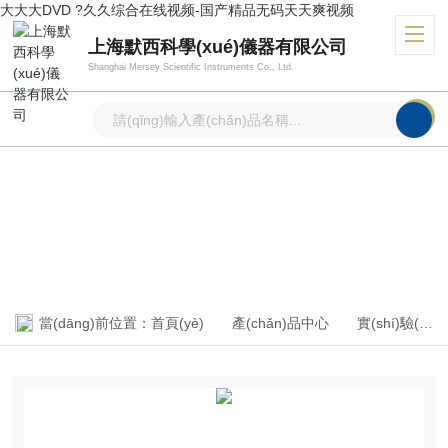
大大大DVD ?久久综合在线视频-国产精品无码天天爽视频
上海默西科學(xué)儀器有限公司
Shanghai Mersey Scientific Instruments Co., Ltd.
產(chǎn)品中心
PRODUCTS CENTER
當(dāng)前位置：
首頁(yè)
產(chǎn)品中心
實(shí)驗(yàn)室常用基礎(chǔ)設(shè)備