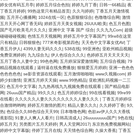
婷女优有码五月亭
|
婷婷五月综合色拍
|
婷婷九月丁香
|
日韩一66精品
|
夜
丁香五月婷婷
|
99热这里只有精品首页
|
久久与婷婷
|
丁香五月天激情视
频
|
五月开心播播网
|
1024在线一区
|
色原狠狠综合
|
色噜噜综合网
|
激情
五月天开心网丁香无码
|
婷婷五月天美女视频
|
26UUU欧美
|
色五月色图
|
国产毛片欧美毛片久久久
|
亚洲中文 字幕 国产 综合
|
久久九九Com
|
超级
碰碰碰碰视频
|
色情五月天视频网
|
婷婷五月中文字幕国产
|
99re8在这里
只有精品
|
日韩狠狠色
|
777米奇影视第四色
|
天天色中文字幕女优AV
|
丁
香五月伊人
|
4399人妻无码久久久
|
538在线
|
99亚洲色
|
亚欧州精品视频
|
免费亚洲婷婷
|
九九综合九
|
伊人色综合久久久
|
色婷婷五月天天天天天
|
五月丁香久人妻中文
|
99色色网
|
五月婷深深爱激情网
|
五月综合视频
|
79
精品视频在线观看,
|
逼特逼在线免费播放
|
狠狠爱五月婷婷
|
亚洲一色色色
色色色色色
|
se影音资源在线观看
|
五月激情啪啪啪
|
www久视频com
|
婷
婷少妇激情
|
亚洲五月婷天天操
|
www.99热精品
|
亚欧洲乱码视频一二三
区
|
色五月中文字幕
|
九九热再线九九视频免费在线观看
|
国产精品电影
网
|
26uuu国产精品
|
99久久久
|
色五月婷婷综合
|
99在线看视频
|
99re99
在线看
|
久久久久久人妻久久久久久久久久人妻久久久
|
丁香五月婷婷综
合激情哟哟哟
|
婷婷五月激情的图片
|
精品人妻久久久
|
久久婷婷丁香
|
9久
热
|
色综合久久88色综合天天99
|
日本噜噜色网
|
色欲av伊人久久大香线
蕉影院
|
91妻人人爽人人看片
|
日韩高清成人
|
26uuuuuuuu国产
|
9色在线
|
婷五月天
|
另类图片五月天婷婷
|
男人天堂网2017
|
东京热免费视频网站
|
婷婷中文字幕版
|
停婷丁五月在线
|
天天情色综合网
|
久操大香蕉
|
丁香五