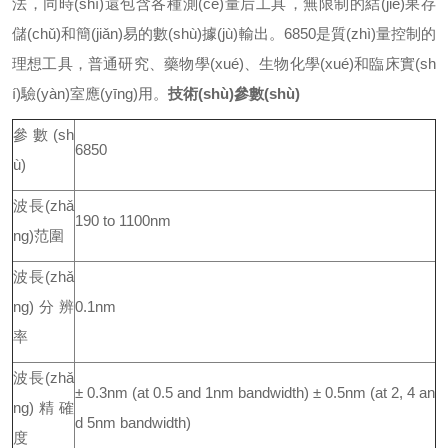
法，同時(shí)還包含各種測(cè)量后工具，無限制的結(jié)果存
儲(chǔ)和簡(jiǎn)易的數(shù)據(jù)輸出。
6850
是質(zhì)量控制的
理想工具，普通研究、藥物學(xué)、生物化學(xué)和臨床實(sh
í)驗(yàn)室應(yīng)用。
技術(shù)參數(shù)
參數(sh
6850
ù)
波長(zhǎ
190 to 1100nm
ng)范圍
波長(zhǎ
ng)分辨
0.1nm
率
波長(zhǎ
± 0.3nm (at 0.5 and 1nm bandwidth) ± 0.5nm (at 2, 4 an
ng)精確
d 5nm bandwidth)
度