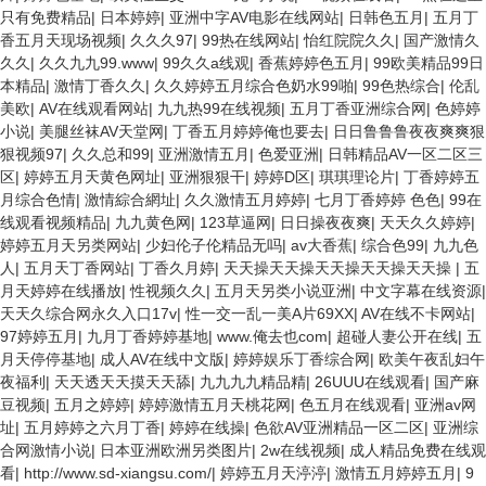
只有免费精品
|
日本婷婷
|
亚洲中字AV电影在线网站
|
日韩色五月
|
五月丁
香五月天现场视频
|
久久久97
|
99热在线网站
|
怡红院院久久
|
国产激情久
久久
|
久久九九99.www
|
99久久a线观
|
香蕉婷婷色五月
|
99欧美精品99日
本精品
|
激情丁香久久
|
久久婷婷五月综合色奶水99啪
|
99色热综合
|
伦乱
美欧
|
AV在线观看网站
|
九九热99在线视频
|
五月丁香亚洲综合网
|
色婷婷
小说
|
美腿丝袜AV天堂网
|
丁香五月婷婷俺也要去
|
日日鲁鲁鲁夜夜爽爽狠
狠视频97
|
久久总和99
|
亚洲激情五月
|
色爱亚洲
|
日韩精品AV一区二区三
区
|
婷婷五月天黄色网址
|
亚洲狠狠干
|
婷婷D区
|
琪琪理论片
|
丁香婷婷五
月综合色情
|
激情綜合網址
|
久久激情五月婷婷
|
七月丁香婷婷 色色
|
99在
线观看视频精品
|
九九黄色网
|
123草逼网
|
日日操夜夜爽
|
天天久久婷婷
|
婷婷五月天另类网站
|
少妇伦子伦精品无吗
|
av大香蕉
|
综合色99
|
九九色
人
|
五月天丁香网站
|
丁香久月婷
|
天天操天天操天天操天天操天天操
|
五
月天婷婷在线播放
|
性视频久久
|
五月天另类小说亚洲
|
中文字幕在线资源
|
天天久综合网永久入口17v
|
性一交一乱一美A片69XX
|
AV在线不卡网站
|
97婷婷五月
|
九月丁香婷婷基地
|
www.俺去也com
|
超碰人妻公开在线
|
五
月天停停基地
|
成人AV在线中文版
|
婷婷娱乐丁香综合网
|
欧美午夜乱妇午
夜福利
|
天天透天天摸天天舔
|
九九九九精品精
|
26UUU在线观看
|
国产麻
豆视频
|
五月之婷婷
|
婷婷激情五月天桃花网
|
色五月在线观看
|
亚洲av网
址
|
五月婷婷之六月丁香
|
婷婷在线操
|
色欲AV亚洲精品一区二区
|
亚洲综
合网激情小说
|
日本亚洲欧洲另类图片
|
2w在线视频
|
成人精品免费在线观
看
|
http://www.sd-xiangsu.com/
|
婷婷五月天渟渟
|
激情五月婷婷五月
|
9