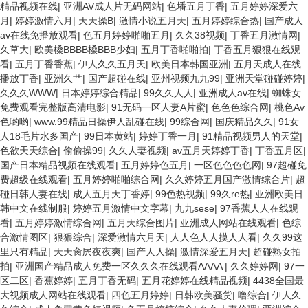
精品视频在线
|
亚洲AV成人片无码网站
|
色墦五月丁香
|
五月婷婷深爱六
月
|
婷婷激情六月
|
天天操B
|
激情小说五月天
|
五月婷婷综合热
|
国产成人
av在线免播放观看
|
色五月婷婷啪啪五月
|
久久38视频
|
丁香五月激情网
|
久草大
|
欧美槡BBBB槡BBB少妇
|
五月丁香啪啪拍
|
丁香五月狠狠在线观
看
|
五月丁香香蕉
|
伊人久久五月天
|
欧美日本韩国亚洲
|
五月天成人在线
播放丁香
|
亚洲久艹
|
国产超碰在线
|
亚州视频九九99
|
亚洲天堂碰碰婷婷
|
久久久WWW
|
日本婷婷综合精品
|
99久久人人
|
亚洲成人av在线
|
蜘蛛女
免费观看完整版高清电影
|
91无码一区人妻A片蜜
|
色色色综合网
|
桃色Av
色哟哟
|
www.99精品日操伊人乱碰在线
|
99综合网
|
国庆精品久久
|
91女
人18毛片水多国产
|
99日本黄站
|
婷婷丁香一月
|
91精品视频男人的天堂
|
色欲天天综合
|
偷偷操99
|
久久人妻视频
|
av五月天婷婷丁香
|
丁香五月区
|
国产日本精品视频在线观看
|
五月婷婷色五月
|
一区色色色色网
|
97超碰免
费超级在线观看
|
五月婷婷啪啪综合网
|
久久婷婷五月国产激情综合片
|
超
碰日韩人妻在线
|
成人五月天丁香婷
|
99色热视频
|
99久re热
|
亚洲欧美日
韩中文在线制服
|
婷婷五月激情中文字幕
|
九九sese
|
97香蕉人人在线观
看
|
五月婷婷激情综合网
|
五月天综合图片
|
亚洲成人网站在线观看
|
色综
合激情图区
|
狠狠综合
|
深爱激情六月天
|
人人色人人摸人人看
|
久久99这
里只有精品
|
天天肏屄夜夜爽
|
国产人人操
|
激情深爱五月天
|
超碰熟女拍
拍
|
亚洲国产精品成人免费一区久久久在线观看AAAA
|
久久婷婷网
|
97一
区二区
|
香蕉婷婷
|
五月丁香无码
|
五月花婷婷在线精品视频
|
4438全国最
大视频成人网站在线观看
|
四色五月婷婷
|
日韩欧美骚货
|
噜综合
|
伊人久