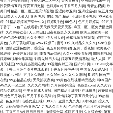
香五月婷婷啪啪啪
|
淫视馆aV二区一区
|
天天日夜夜
|
亚洲综合视频一下
|
性爱激情五月
|
深爱五月激情
|
色婷婷a v
|
丁香五月人妻
|
青青热视频
|
欧
美日韩精品一区二区三区高清视频
|
涩涩婷婷五月
|
亚洲综合碰
|
色五月大
|
日日噜人人人做人
|
亚洲 视频 在线 国产 精品
|
亚洲经典小视频
|
神马欧美
精
|
91精品婷婷国产综合久久
|
婷婷5月色
|
99色人
|
色五月婷婷网
|
99五月
丁香丁
|
97色干在线观看
|
天天做天天爱天天要
|
麻豆一区二区免费播放网
站
|
久久婷婷欧美
|
天天网曰日曰夜夜综合永久免费
|
欧美三级欧美一级
|
色色色综合视频
|
久久免费高
|
伊人网大香
|
爱草视频在线观看
|
婷婷丁香
黄色
|
六月丁香啪啪啪
|
www.狠狠干
|
蜜臀99久久精品久久久久
|
538任你
爽
|
激情亚洲色图片丁香综合
|
色五月婷婷影视
|
五月丁香色情
|
欧美色小
说婷婷
|
色婷婷五月影院
|
能看的av网站
|
久久亚洲激情五码
|
99啪啪视频
|
婷婷99视频全集高清
|
影音先锋男人站
|
婷婷五月激情基地
|
碰人人操
|
五
月天社区
|
99免费热视频在线
|
99视频内射三四
|
国产第1页
|
67194中文字
幕
|
丁香五月综合图片在线观看
|
丁香五月停停基地
|
中国女人做爰A片
|
可
以看的av网站
|
五月久久噜噜
|
久久99久久久久久久噜噜
|
51精品国自产
在线
|
99热精品在线
|
天天拍夜夜爽
|
99黄色在线视频精品熟女
|
呻吟国产
AV久久一区二区
|
久久久久网站
|
九月色婷婷综合
|
色综合com
|
久久久99
精品免费观看
|
中美日韩成人在线
|
国产精品亚洲专区在线播放
|
超碰操日
|
亚洲色五月婷婷
|
五月丁香欧美综合
|
激情婷婷丁香五月天小说
|
98热精
品
|
色五月情
|
老熟女重囗味HDXX69
|
亚洲九九九九
|
99操视频
|
综久久
久
|
无码AV综合AV亚洲AV
|
九九久久五月天
|
色色色9
|
色五月涩涩婷婷蜜
桃
|
丁香五月AV
|
日日日日日
|
激情综合网,婷婷五月天
|
久久综合爱
|
第五