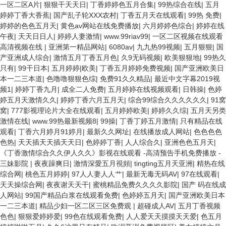
一区二区A片
|
狠狠干天天日
|
丁香婷婷色五月合集
|
99热综合在线
|
五月
婷婷丁香大香蕉
|
国产乱子轮XXX农村
|
丁香五月天在线观看
|
99热 免费
|
婷婷的色色五月天
|
黄色av网站在线免费播放
|
六月婷婷色综合
|
婷婷在线
午夜
|
天天日日人
|
婷婷人妻激情
|
www.99riav99
|
一区二区视频在线观看
高清视频在线
|
亚洲第一精品网站
|
6080av
|
九九热99视频
|
五月狠狠
|
国
产亚洲成人综合
|
激情五月丁香五月色
|
久9无码视频
|
欧美狠狠地
|
99热久
只有
|
99干日本
|
五月婷婷|欧美
|
丁香五月婷婷免费视频
|
国产亚洲欧美日
本一二三本道
|
色噜噜狠狠色综
|
免费91久久精品
|
最近中文字幕2019视
频1
|
婷婷丁香九月
|
成全二人免费
|
五月婷婷在线视频观看
|
日韩操
|
色婷
婷五月天激情久久
|
婷婷丁香六月五月天
|
综合99综合久久久久久久
|
91窝
窝
|
777影视理论片大全在线观看
|
五月婷婷欧美
|
婷婷久久综
|
五月天另类
激情在线
|
www.99热最新视频8
|
99操
|
丁香丁婷五月激情
|
只有精品在线
观看
|
丁香六月婷月91婷月
|
最新久久网址
|
在线播放成人网站
|
色色色色
色热
|
天天插天天插天天日
|
色婷婷丁香
|
人人综合久
|
亚洲色色五月天
|
《丁香激情综合久久伊人久久》影视在线观看 -高清预告手机免费播放 -
三妹影院
|
夜夜躁爽日
|
激情深愛五月視頻
|
tingting五月天亚洲
|
精热在线
综合网
|
桃色五月婷婷
|
97人人妻人人艹
|
最新无毒无码AV
|
97在线观看
|
天天操综合网
|
夜夜谢天天干
|
蜜桃精品免费久久久久影院
|
国产 码在线成
人网站
|
99国产精品白浆在线观看免费
|
色婷婷五月天
|
国产亚洲欧美日本
一二三本道
|
精品少妇一区二区三区免费观
|
超碰成人AV
|
五月丁香视频
色色
|
狠狠爱婷婷爱
|
99色在线观看免费
|
人人爱天天摸摸天天爱
|
色五月