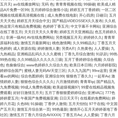
五月天
|
av在线播放网址
|
无码 色
|
青青青视频在线
|
99操碰
|
欧美成人精
品A片免费一区99
|
五月婷婷综合激情小说
|
婷婷五月丁香婷婷
|
一区二区
视频在线观看高清视频在线
|
成人免费在线电影
|
开心四房
|
日碰日
|
五月
天天天色
|
婷婷五月天综合中文
|
国产精品VIDEOSSEX久久发布
|
久久机
热这里只有精品免费视频
|
色婷婷丁香五月
|
中文字幕不卡网站
|
亚洲综合
在线丁香五月
|
天天日天天久久青青
|
婷婷五月天亚洲精品
|
色五月婷婷久
久
|
非洲一级AV
|
AV在线免费网站
|
另类视频五月天
|
婷婷婷久久
|
青青草
原福利在线
|
激情五月最新网址
|
桃色激情网
|
久久99精品久
|
丁香五月天
色婷婷
|
成人资源在线
|
婷婷激情人妻
|
另类A片
|
久热黄色
|
人人爱操
|
九
九热精品
|
亚洲精品乱码久久久久蜜桃
|
丁香九月综合激情
|
91趴趴
|
99热
99热在线
|
久久99精品久久久久久三级
|
五月丁香婷婷综合视频
|
久综合
色
|
色偷偷综合
|
www色婷婷久久综合久色
|
欧美日本日韩
|
六月婷婷影院
|
婷婷综合国产
|
蜜桃人妻无码AV天堂三区
|
久久九九国产
|
99re这里
|
亚洲
看av的网站
|
综合色图婷婷
|
亚洲综合99
|
狠狠色丁香久久
|
一起草Av
|
激
情婷婷人妻
|
狠狠色综合久久久久
|
六月激情婷婷
|
青青草tp
|
国产精品九
九免费视频
|
99成人免费热视频
|
欧美超级视频97
|
99爱在线精品视频免
费观看
|
好好日激情五月天
|
五月丁香狠狠爱婷婷综合
|
亚洲VA口
|
777色
婷婷爱五月
|
午夜国产免费视频亚洲
|
日日天天干
|
在线看的免费网站
|
婷
婷六月花
|
久色88
|
91操碰
|
丁香伊人激情
|
五月天怕怕
|
97干在线
|
中文国
产五月天
|
激情五月综合第一页
|
99热最新
|
激情开心五月天婷婷基地丁香
社区
|
激情五月丁香六月综合AVXXXX
|
丁香五月Av
|
人人爱操
|
丁香六月