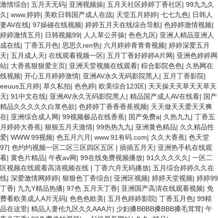
激情综合
|
五月天无码
|
亚洲视频操
|
五月天社区婷婷丁香社区
|
99九九久
久
|
www.婷婷
|
美欧日韩国产成人在战
|
天堂五月婷婷
|
七七九色
|
日韩人
妻AV在线
|
97操碰在线视频
|
婷婷五月天在线综合导航
|
色婷婷激情视频
|
婷婷激情五月
|
日韩视频99
|
人人草公开操
|
色色九区
|
亚洲人精品亚洲人
成在线
|
丁香五月色
|
思思久ren热
|
六月婷婷青青青视频
|
婷婷深爱五月
天
|
五月成人天
|
在线观看视频一区
|
五月丁香好婷婷A片网
|
亚洲色婷婷网
站
|
大香蕉狠狠爱主页
|
亚洲天堂视频在线观看
|
棕合影院色色
|
久热网在
线视频
|
开心五月婷婷激情
|
亚洲AV永久无码影院黑人
|
五月丁香影院
|
eeuus五月婷
|
草久私拍
|
色色婷
|
欧美综合123区
|
天天操天天草天天草天
天
|
91中文在线
|
亚洲AV永久无码影院黑人
|
精品国产成人AV在线看
|
国产
精品久久久久久白浆色欲
|
色婷婷丁香香香蕉视频
|
天天做天天爱天天爽
在
|
亚洲综合成人网
|
99视频极品在线香蕉
|
国产免费a
|
久热九九
|
丁香五
月婷婷大香蕉
|
狠狠五月天激情
|
99热热九九
|
亚洲黄色精品
|
久久精品性
爱
|
WWW.99视频
|
色五月六月
|
www.91有码.com
|
久久大香蕉
|
色天堂
97
|
色约约视频一区二区三区四区五区
|
插插五月天
|
亚洲热手机在线观
看
|
黄色片精品
|
午夜av网
|
99在线免费视频播放
|
91久久久久久
|
一区二
区视频在线观看高清视频在线
|
丁香六月无码播放
|
五月综合婷婷久久在
线
|
深爱激情网婷婷
|
狠狠色丁香综合
|
亚洲区视频
|
婷婷天堂视频
|
婷婷99
丁香
|
九九Y精品热播
|
97色 五月天丁香
|
亚洲国产高清在线观看视频
|
免
费看欧美成人A片无码
|
色色色欧美
|
五月色婷婷影院
|
丁香五月色
|
99精
品在这里
|
精品人妻伦九区久久AAA片
|
少妇搡BBBB搡BBB搡毛茸茸
|
午