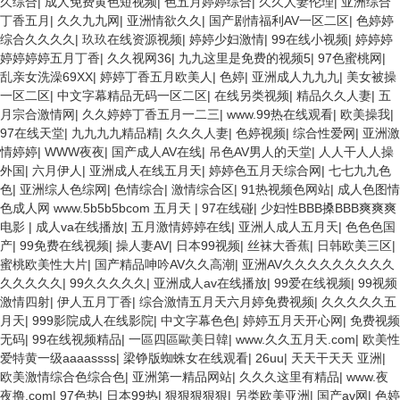
久综合
|
成人免费黄色短视频
|
色五月婷婷综合
|
久久人妻伦理
|
亚洲综合
丁香五月
|
久久九九网
|
亚洲情欲久久
|
国产剧情福利AV一区二区
|
色婷婷
综合久久久久
|
玖玖在线资源视频
|
婷婷少妇激情
|
99在线小视频
|
婷婷婷
婷婷婷婷五月丁香
|
久久视网36
|
九九这里是免费的视频5
|
97色蜜桃网
|
乱亲女洗澡69XX
|
婷婷丁香五月欧美人
|
色婷
|
亚洲成人九九九
|
美女被操
一区二区
|
中文字幕精品无码一区二区
|
在线另类视频
|
精品久久人妻
|
五
月宗合激情网
|
久久婷婷丁香五月一二三
|
www.99热在线观看
|
欧美操我
|
97在线天堂
|
九九九九精品精
|
久久久人妻
|
色婷视频
|
综合性爱网
|
亚洲激
情婷婷
|
WWW夜夜
|
国产成人AV在线
|
吊色AV男人的天堂
|
人人干人人操
外国
|
六月伊人
|
亚洲成人在线五月天
|
婷婷色五月天综合网
|
七七九九色
色
|
亚洲综人色综网
|
色情综合
|
激情综合区
|
91热视频色网站
|
成人色图情
色成人网 www.5b5b5bcom 五月天
|
97在线碰
|
少妇性BBB搡BBB爽爽爽
电影
|
成人va在线播放
|
五月激情婷婷在线
|
亚洲人成人五月天
|
色色色国
产
|
99免费在线视频
|
操人妻AV
|
日本99视频
|
丝袜大香蕉
|
日韩欧美三区
|
蜜桃欧美性大片
|
国产精品呻吟AV久久高潮
|
亚洲AV久久久久久久久久久
久久久久久
|
99久久久久久
|
亚洲成人av在线播放
|
99爱在线视频
|
99视频
激情四射
|
伊人五月丁香
|
综合激情五月天六月婷免费视频
|
久久久久久五
月天
|
999影院成人在线影院
|
中文字幕色色
|
婷婷五月天开心网
|
免费视频
无码
|
99在线视频精品
|
一區四區歐美日韓
|
www.久久五月天.com
|
欧美性
爱特黄一级aaaassss
|
梁铮版蜘蛛女在线观看
|
26uu
|
天天干天天 亚洲
|
欧美激情综合色综合色
|
亚洲第一精品网站
|
久久久这里有精品
|
www.夜
夜撸.com
|
97色热
|
日本99热
|
狠狠狠狠狠
|
另类欧美亚洲
|
国产av网
|
色婷