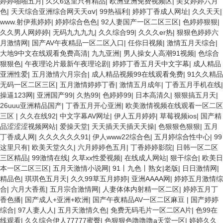
婷婷啪啪五月
|
久久6这里只有精品
|
欧洲亚洲免费视频区
|
美女婷婷六月
色
|
天天综合亚洲综合网天天αⅴ
|
99热福利
|
婷婷丁香成人网址
|
久久天天
|
www.射伊蕉婷婷
|
婷婷综合色色
|
92人妻国产一区二区三区
|
色婷婷狠狠
|
久久男人网婷婷
|
无码九九九九
|
久久综合99
|
久久久er热
|
狠狠色婷婷六
月激情网
|
国产AV午夜精品一区二区入口
|
任你日视频
|
激情五月天综合
|
大地9中文在线观看免费高清
|
九九亚洲
|
男人操女人高潮91视频
|
色综合
狠狠色
|
午夜理论片最新午夜理论剧
|
婷婷丁香五月天中文字幕
|
成人精品
亚洲性爱
|
五月激情六月宗合
|
成人精品视频99在线观看免费
|
91久久精品
无码一区二区三区
|
五月激情婷婷丁香
|
激情五月成年
|
丁香五月手机在线
|
操逼123网
|
亚洲国产99
|
久热99
|
色婷婷99
|
日本高清久
|
狠狠搞五月天
|
26uuu亚洲精品国产
|
丁香五月开心亚洲
|
欧美激情视频在线观看一区二区
三区
|
久久在线92
|
中文字幕AV网址
|
伊人五月婷婷
|
草莓视频ios
|
国产精
品涩涩涩视频网站
|
爱操天堂
|
天天插天天插天天操
|
色狠狠色狠狠
|
五月
丁香成人网
|
久久久久久久91
|
伊人www22综合色
|
五月婷综合性中心
|
99
这里只有
|
欧美天堂久久
|
六月婷婷色五月
|
丁香婷婷影院
|
日韩一区二区
三区精品
|
99激情在线
|
久草xx性爱视频
|
在线成人网站
|
狠干综合
|
欧美日
本一区二区三区
|
五月天激情小说网
|
91丨九色丨熟女|老版
|
日日激情网
|
精品色
|
琪琪色五月天
|
久久99草五月婷婷
|
亚洲AAAA网
|
婷婷五月激情综
合
|
六月大香蕉
|
五月宗合激情网
|
人妻体体内射精一区二区
|
婷婷五月丁
香色播
|
国产成人+亚洲+欧洲
|
国产午夜精品AV一区二区麻豆
|
国产婷婷
综合
|
97人妻人人
|
五月天激情久色
|
免费无码毛片一区二区A片
|
色99在
线观看
|
久久综合伊人77777蜜臀
|
色狠狠色噜噜噜a天堂一区
|
婷婷久久