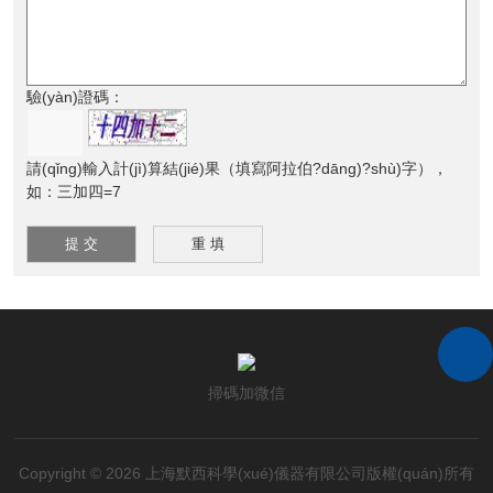
驗(yàn)證碼：
請(qǐng)輸入計(jì)算結(jié)果（填寫阿拉伯?dāng)?shù)字），
如：三加四=7
掃碼加微信
Copyright © 2026 上海默西科學(xué)儀器有限公司版權(quán)所有