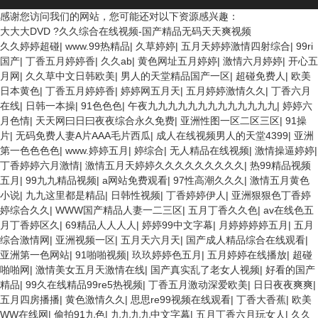
感谢您访问我们的网站，您可能还对以下资源感兴趣：
大大大DVD ?久久综合在线视频-国产精品无码天天爽视频
久久婷婷超碰
|
www.99热精品
|
久草婷婷
|
五月天婷婷激情四射综合
|
99ri
国产
|
丁香五月婷婷香
|
久久ab
|
黄色网址五月婷婷
|
激情六月婷婷
|
开心五
月网
|
久久草中文日韩欧美
|
男人的天堂精品国产一区
|
超碰免费人
|
欧美
日本黄色
|
丁香五月婷婷香
|
婷婷网五月天
|
五月婷婷激情久久
|
丁香六月
在线
|
日韩一本操
|
91色色色
|
午夜九九九九九九九九九九九九九
|
婷婷六
月色情
|
天天网曰日曰夜夜综合永久免费
|
亚洲性图一区二区三区
|
91操
片
|
无码免费人妻A片AAA毛片西瓜
|
成人在线视频男人的天堂4399
|
亚洲
第一色色色色
|
www.婷婷五月
|
婷综合
|
无人精品在线视频
|
激情操逼婷婷
|
丁香婷婷六月激情
|
激情五月天婷婷久久久久久久久久久
|
热99精品视频
五月
|
99九九精品视频
|
a网站免费观看
|
97性高潮久久久
|
激情五月黄色
小说
|
九九这里都是精品
|
日韩性视频
|
丁香婷婷伊人
|
亚洲狠狠色丁香婷
婷综合久久
|
WWW国产精品人妻一二三区
|
五月丁香久久色
|
av在线色五
月丁香婷区久
|
69精品人人人人
|
婷婷99中文字幕
|
月婷婷婷婷五月
|
五月
综合激情网
|
亚洲视频一区
|
五月天六月天
|
国产成人精品综合在线观看
|
亚洲第一色网站
|
91啪啪视频
|
玖玖婷婷色五月
|
五月婷婷在线播放
|
超碰
啪啪网
|
激情美女五月天激情在线
|
国产真实乱了老女人视频
|
好看的国产
精品
|
99久在线精品99re5热视频
|
丁香五月激动深爱欧美
|
日日夜夜爽爽
|
五月四房播播
|
黄色激情久久
|
思思re99视频在线观看
|
丁香大香蕉
|
欧美
WW在线网
|
偷拍91九色
|
九九九九中文字幕
|
五月丁香六月玩女人
|
久久