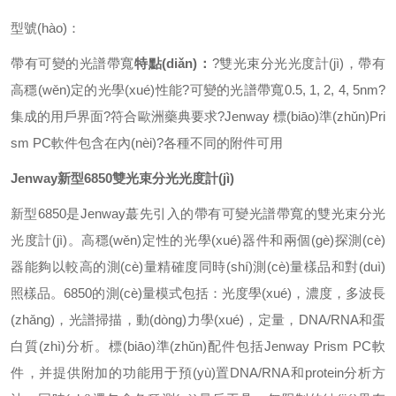
型號(hào)：
帶有可變的光譜帶寬
特點(diǎn)：
?雙光束分光光度計(jì)，帶有
高穩(wěn)定的光學(xué)性能
?
可變的光譜帶寬
0.5, 1, 2, 4, 5nm
?
集成的用戶界面
?
符合歐洲藥典要求
?
Jenway
標(biāo)準(zhǔn)
Pri
sm PC
軟件包含在內(nèi)
?
各種不同的附件可用
Jenway新型6850雙光束分光光度計(jì)
新型
6850
是
Jenway蕞
先引入的帶有可變光譜帶寬的雙光束分光
光度計(jì)。高穩(wěn)定性的光學(xué)器件和兩個(gè)探測(cè)
器能夠以較高的測(cè)量精確度同時(shí)測(cè)量樣品和對(duì)
照樣品。
6850
的測(cè)量模式包括：光度學(xué)，濃度，多波長
(zhǎng)，光譜掃描，動(dòng)力學(xué)，定量，
DNA/RNA
和蛋
白質(zhì)分析。
標(biāo)準(zhǔn)配件包括
Jenway Prism PC
軟
件，并提供附加的功能用于預(yù)置
DNA/RNA
和
protein
分析方